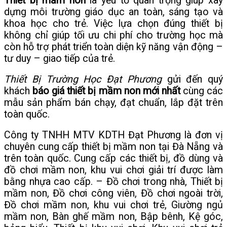
Thiết bị mầm non
là yếu tố quan trọng giúp xây
dựng môi trường giáo dục an toàn, sáng tạo và
khoa học cho trẻ. Việc lựa chọn đúng thiết bị
không chỉ giúp tối ưu chi phí cho trường học mà
còn hỗ trợ phát triển toàn diện kỹ năng vận động –
tư duy – giao tiếp của trẻ.
Thiết Bị Trường Học Đạt Phương
gửi đến quý
khách
báo giá thiết bị mầm non mới nhất
cùng các
mẫu sản phẩm bán chạy, đạt chuẩn, lắp đặt trên
toàn quốc.
Công ty TNHH MTV KDTH Đạt Phương là đơn vị
chuyên cung cấp thiết bị mầm non tại Đà Nẵng và
trên toàn quốc. Cung cấp các thiết bị, đồ dùng và
đồ chơi mầm non, khu vui chơi giải trí được làm
bằng nhựa cao cấp. – Đồ chơi trong nhà, Thiết bị
mầm non, Đồ chơi công viên, Đồ chơi ngoài trời,
Đồ chơi mầm non, khu vui chơi trẻ, Giường ngủ
mầm non, Bàn ghế mầm non, Bập bênh, Kệ góc,