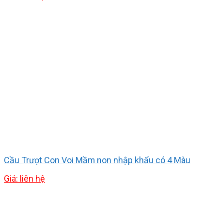
Cầu Trượt Con Voi Mầm non nhập khẩu có 4 Màu
Giá: liên hệ