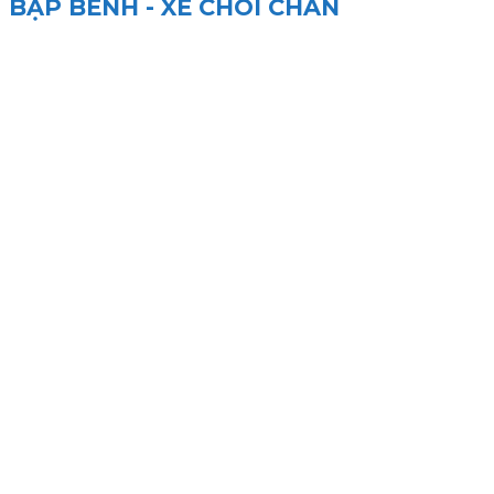
BẬP BÊNH - XE CHÒI CHÂN