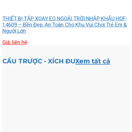
THIẾT BỊ TẬP XOAY EO NGOÀI TRỜI NHẬP KHẨU HOF-
14609 – Bền Đẹp, An Toàn Cho Khu Vui Chơi Trẻ Em &
Người Lớn
Giá: liên hệ
CẦU TRƯỢC - XÍCH ĐU
Xem tất cả