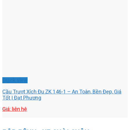
Quick View
Cầu Trượt Xích Đu ZK 146-1 – An Toàn, Bền Đẹp, Giá
Tốt | Đạt Phương
Giá: liên hệ