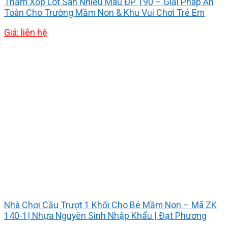
Thảm Xốp Lót Sàn Nhiều Màu ĐP 190 – Giải Pháp An
Toàn Cho Trường Mầm Non & Khu Vui Chơi Trẻ Em
Giá: liên hệ
Nhà Chơi Cầu Trượt 1 Khối Cho Bé Mầm Non – Mã ZK
140-1| Nhựa Nguyên Sinh Nhập Khẩu | Đạt Phương