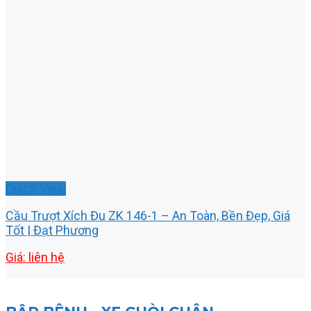
Quick View
Cầu Trượt Xích Đu ZK 146-1 – An Toàn, Bền Đẹp, Giá
Tốt | Đạt Phương
Giá: liên hệ