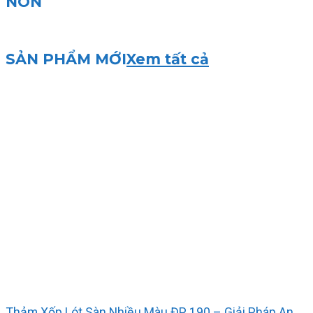
NON
SẢN PHẨM MỚI
Xem tất cả
Thảm Xốp Lót Sàn Nhiều Màu ĐP 190 – Giải Pháp An