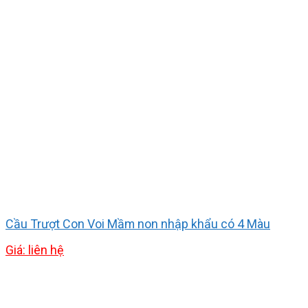
Cầu Trượt Con Voi Mầm non nhập khẩu có 4 Màu
Giá: liên hệ