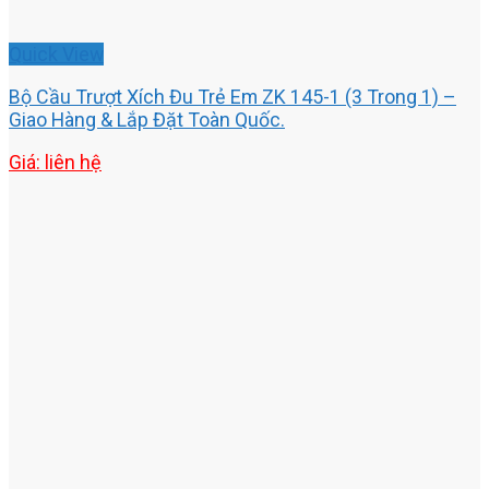
Quick View
Bộ Cầu Trượt Xích Đu Trẻ Em ZK 145-1 (3 Trong 1) –
Giao Hàng & Lắp Đặt Toàn Quốc.
Giá: liên hệ