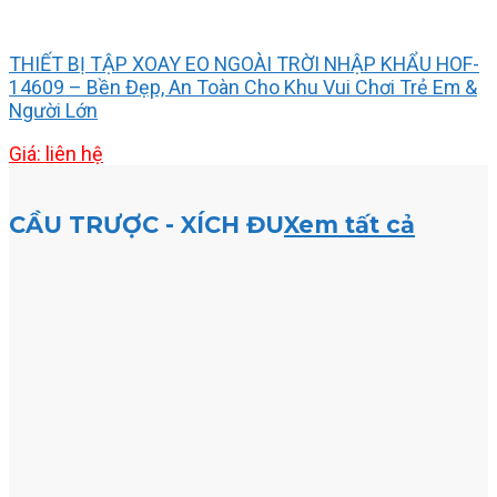
THIẾT BỊ TẬP XOAY EO NGOÀI TRỜI NHẬP KHẨU HOF-
14609 – Bền Đẹp, An Toàn Cho Khu Vui Chơi Trẻ Em &
Người Lớn
Giá: liên hệ
CẦU TRƯỢC - XÍCH ĐU
Xem tất cả