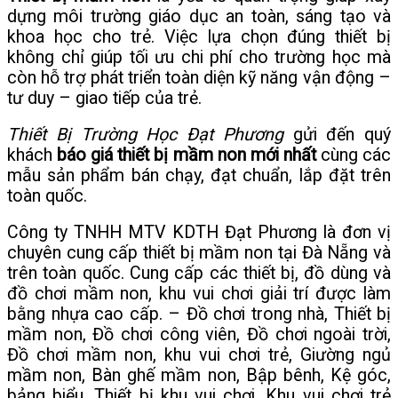
dựng môi trường giáo dục an toàn, sáng tạo và
khoa học cho trẻ. Việc lựa chọn đúng thiết bị
không chỉ giúp tối ưu chi phí cho trường học mà
còn hỗ trợ phát triển toàn diện kỹ năng vận động –
tư duy – giao tiếp của trẻ.
Thiết Bị Trường Học Đạt Phương
gửi đến quý
khách
báo giá thiết bị mầm non mới nhất
cùng các
mẫu sản phẩm bán chạy, đạt chuẩn, lắp đặt trên
toàn quốc.
Công ty TNHH MTV KDTH Đạt Phương là đơn vị
chuyên cung cấp thiết bị mầm non tại Đà Nẵng và
trên toàn quốc. Cung cấp các thiết bị, đồ dùng và
đồ chơi mầm non, khu vui chơi giải trí được làm
bằng nhựa cao cấp. – Đồ chơi trong nhà, Thiết bị
mầm non, Đồ chơi công viên, Đồ chơi ngoài trời,
Đồ chơi mầm non, khu vui chơi trẻ, Giường ngủ
mầm non, Bàn ghế mầm non, Bập bênh, Kệ góc,
bảng biểu, Thiết bị khu vui chơi, Khu vui chơi trẻ