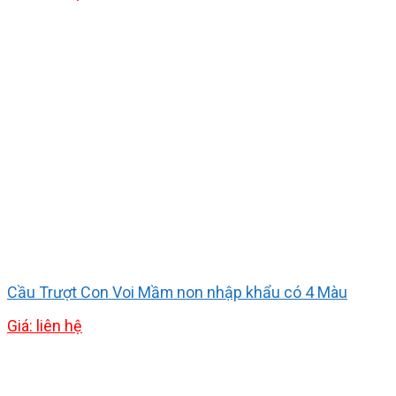
Cầu Trượt Con Voi Mầm non nhập khẩu có 4 Màu
Giá: liên hệ