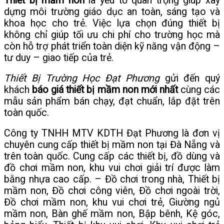
Thiết bị mầm non
là yếu tố quan trọng giúp xây
dựng môi trường giáo dục an toàn, sáng tạo và
khoa học cho trẻ. Việc lựa chọn đúng thiết bị
không chỉ giúp tối ưu chi phí cho trường học mà
còn hỗ trợ phát triển toàn diện kỹ năng vận động –
tư duy – giao tiếp của trẻ.
Thiết Bị Trường Học Đạt Phương
gửi đến quý
khách
báo giá thiết bị mầm non mới nhất
cùng các
mẫu sản phẩm bán chạy, đạt chuẩn, lắp đặt trên
toàn quốc.
Công ty TNHH MTV KDTH Đạt Phương là đơn vị
chuyên cung cấp thiết bị mầm non tại Đà Nẵng và
trên toàn quốc. Cung cấp các thiết bị, đồ dùng và
đồ chơi mầm non, khu vui chơi giải trí được làm
bằng nhựa cao cấp. – Đồ chơi trong nhà, Thiết bị
mầm non, Đồ chơi công viên, Đồ chơi ngoài trời,
Đồ chơi mầm non, khu vui chơi trẻ, Giường ngủ
mầm non, Bàn ghế mầm non, Bập bênh, Kệ góc,