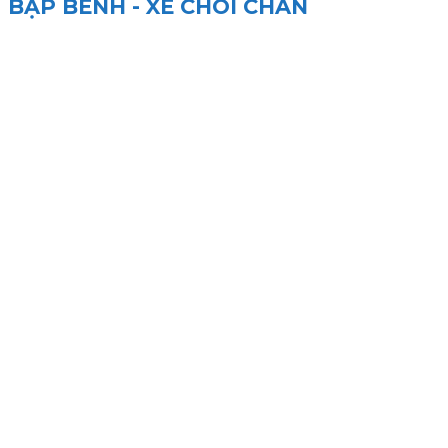
BẬP BÊNH - XE CHÒI CHÂN