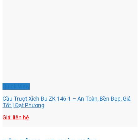
Quick View
Cầu Trượt Xích Đu ZK 146-1 – An Toàn, Bền Đẹp, Giá
Tốt | Đạt Phương
Giá: liên hệ