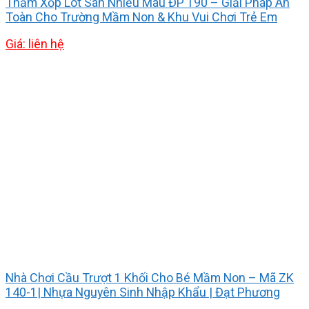
Thảm Xốp Lót Sàn Nhiều Màu ĐP 190 – Giải Pháp An
Toàn Cho Trường Mầm Non & Khu Vui Chơi Trẻ Em
Giá: liên hệ
Nhà Chơi Cầu Trượt 1 Khối Cho Bé Mầm Non – Mã ZK
140-1| Nhựa Nguyên Sinh Nhập Khẩu | Đạt Phương