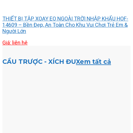
THIẾT BỊ TẬP XOAY EO NGOÀI TRỜI NHẬP KHẨU HOF-
14609 – Bền Đẹp, An Toàn Cho Khu Vui Chơi Trẻ Em &
Người Lớn
Giá: liên hệ
CẦU TRƯỢC - XÍCH ĐU
Xem tất cả