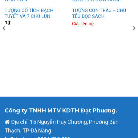
TƯỢNG CỔ TÍCH BẠCH
TƯỢNG CON TRÂU – CHÚ
TUYẾT VÀ 7 CHÚ LÙN
TỄU ĐỌC SÁCH
1
₫
Giá: liên hệ
Công ty TNHH MTV KDTH Đạt Phương.
Địa chỉ: 15 Nguyễn Huy Chương, Phường Bàn
Thạch, TP Đà Nẵng