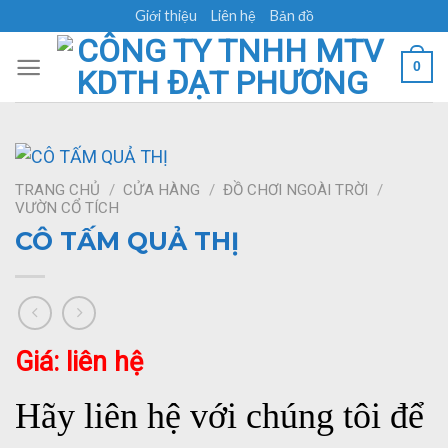
Skip
Giới thiệu
Liên hệ
Bản đồ
to
content
0
TRANG CHỦ
/
CỬA HÀNG
/
ĐỒ CHƠI NGOÀI TRỜI
/
VƯỜN CỔ TÍCH
CÔ TẤM QUẢ THỊ
Giá: liên hệ
Hãy liên hệ với chúng tôi để