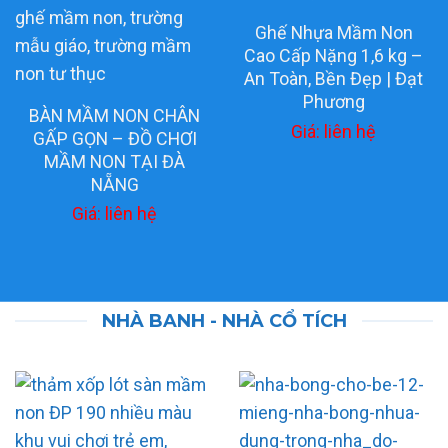
Ghế Nhựa Mầm Non
Cao Cấp Nặng 1,6 kg –
An Toàn, Bền Đẹp | Đạt
Phương
BÀN MẦM NON CHÂN
Giá: liên hệ
GẤP GỌN – ĐỒ CHƠI
MẦM NON TẠI ĐÀ
NẴNG
Giá: liên hệ
NHÀ BANH - NHÀ CỔ TÍCH