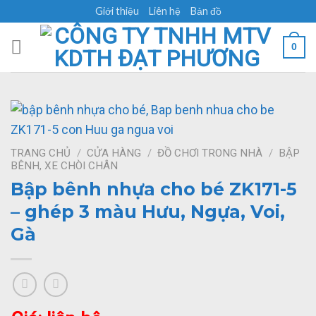
Skip
Giới thiệu
Liên hệ
Bản đồ
to
content
0
TRANG CHỦ
/
CỬA HÀNG
/
ĐỒ CHƠI TRONG NHÀ
/
BẬP
BÊNH, XE CHÒI CHÂN
Bập bênh nhựa cho bé ZK171-5
– ghép 3 màu Hưu, Ngựa, Voi,
Gà