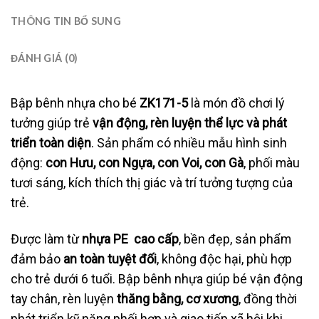
THÔNG TIN BỔ SUNG
ĐÁNH GIÁ (0)
Bập bênh nhựa cho bé
ZK171-5
là món đồ chơi lý
tưởng giúp trẻ
vận động, rèn luyện thể lực và phát
triển toàn diện
. Sản phẩm có nhiều mẫu hình sinh
động:
con Hưu, con Ngựa, con Voi, con Gà
, phối màu
tươi sáng, kích thích thị giác và trí tưởng tượng của
trẻ.
Được làm từ
nhựa PE cao cấp
, bền đẹp, sản phẩm
đảm bảo
an toàn tuyệt đối
, không độc hại, phù hợp
cho trẻ dưới 6 tuổi. Bập bênh nhựa giúp bé vận động
tay chân, rèn luyện
thăng bằng, cơ xương
, đồng thời
phát triển kỹ năng phối hợp và giao tiếp xã hội khi