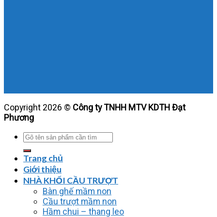
Copyright 2026 ©
Công ty TNHH MTV KDTH Đạt
Phương
Tìm
kiếm:
Trang chủ
Giới thiệu
NHÀ KHỐI CẦU TRƯỢT
Bàn ghế mầm non
Cầu trượt mầm non
Hầm chui – thang leo