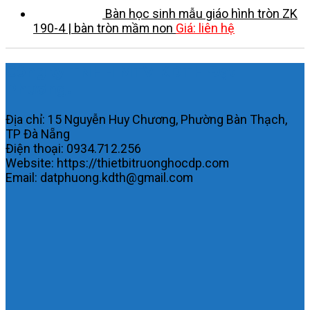
Bàn học sinh mẫu giáo hình tròn ZK
190-4 | bàn tròn mầm non
Giá: liên hệ
Công ty TNHH MTV KDTH Đạt
Phương.
Địa chỉ: 15 Nguyễn Huy Chương, Phường Bàn Thạch,
TP Đà Nẵng
Điện thoại: 0934.712.256
Website: https://thietbitruonghocdp.com
Email: datphuong.kdth@gmail.com