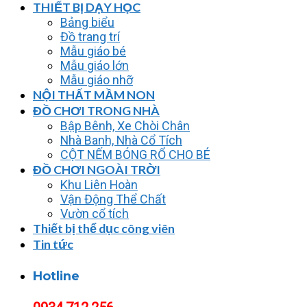
THIẾT BỊ DẠY HỌC
Bảng biểu
Đồ trang trí
Mẫu giáo bé
Mẫu giáo lớn
Mẫu giáo nhỡ
NỘI THẤT MẦM NON
ĐỒ CHƠI TRONG NHÀ
Bập Bênh, Xe Chòi Chân
Nhà Banh, Nhà Cổ Tích
CỘT NẾM BÓNG RỔ CHO BÉ
ĐỒ CHƠI NGOÀI TRỜI
Khu Liên Hoàn
Vận Động Thể Chất
Vườn cổ tích
Thiết bị thể dục công viên
Tin tức
Hotline