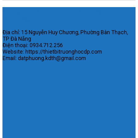
Công ty TNHH MTV KDTH Đạt
Phương.
Địa chỉ: 15 Nguyễn Huy Chương, Phường Bàn Thạch,
TP Đà Nẵng
Điện thoại: 0934.712.256
Website: https://thietbitruonghocdp.com
Email: datphuong.kdth@gmail.com