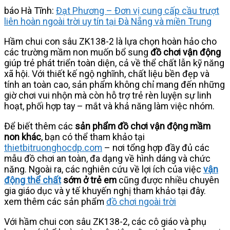
báo Hà Tĩnh:
Đạt Phương – Đơn vị cung cấp cầu trượt
liên hoàn ngoài trời uy tín tại Đà Nẵng và miền Trung
Hầm chui con sâu ZK138-2 là lựa chọn hoàn hảo cho
các trường mầm non muốn bổ sung
đồ chơi vận động
giúp trẻ phát triển toàn diện, cả về thể chất lẫn kỹ năng
xã hội. Với thiết kế ngộ nghĩnh, chất liệu bền đẹp và
tính an toàn cao, sản phẩm không chỉ mang đến những
giờ chơi vui nhộn mà còn hỗ trợ trẻ rèn luyện sự linh
hoạt, phối hợp tay – mắt và khả năng làm việc nhóm.
Để biết thêm các
sản phẩm đồ chơi vận động mầm
non khác
, bạn có thể tham khảo tại
thietbitruonghocdp.com
– nơi tổng hợp đầy đủ các
mẫu đồ chơi an toàn, đa dạng về hình dáng và chức
năng. Ngoài ra, các nghiên cứu về lợi ích của việc
vận
động thể chất
sớm ở trẻ em
cũng được nhiều chuyên
gia giáo dục và y tế khuyến nghị tham khảo tại đây.
xem thêm các sản phẩm
đồ chơi ngoài trời
Với hầm chui con sâu ZK138-2, các cô giáo và phụ