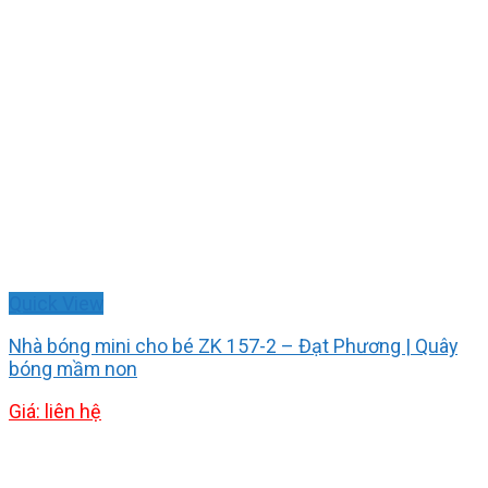
Quick View
Nhà bóng mini cho bé ZK 157-2 – Đạt Phương | Quây
bóng mầm non
Giá: liên hệ