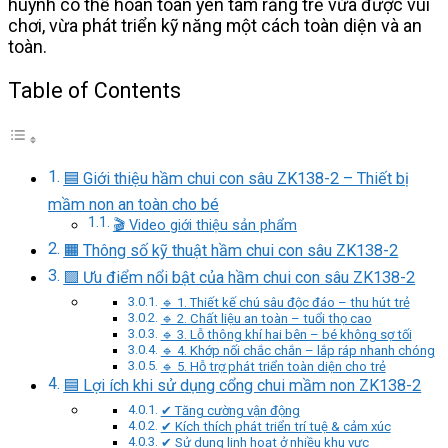
huynh có thể hoàn toàn yên tâm rằng trẻ vừa được vui
chơi, vừa phát triển kỹ năng một cách toàn diện và an
toàn.
Table of Contents
🟦 Giới thiệu hầm chui con sâu ZK138-2 – Thiết bị
mầm non an toàn cho bé
🎬 Video giới thiệu sản phẩm
🟧 Thông số kỹ thuật hầm chui con sâu ZK138-2
🟩 Ưu điểm nổi bật của hầm chui con sâu ZK138-2
🔹 1. Thiết kế chú sâu độc đáo – thu hút trẻ
🔹 2. Chất liệu an toàn – tuổi thọ cao
🔹 3. Lỗ thông khí hai bên – bé không sợ tối
🔹 4. Khớp nối chắc chắn – lắp ráp nhanh chóng
🔹 5. Hỗ trợ phát triển toàn diện cho trẻ
🟦 Lợi ích khi sử dụng cổng chui mầm non ZK138-2
✔ Tăng cường vận động
✔ Kích thích phát triển trí tuệ & cảm xúc
✔ Sử dụng linh hoạt ở nhiều khu vực