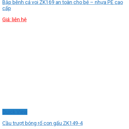
Bập bênh cá voi ZK169 an toàn cho bé – nhựa PE cao
cấp
Giá: liên hệ
Quick View
Cầu trượt bóng rổ con gấu ZK149-4