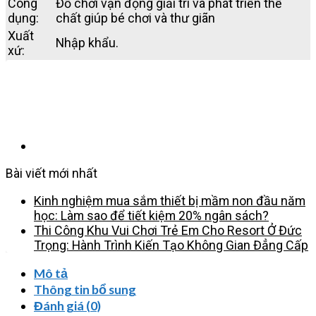
Công
Đồ chơi vận động giải trí và phát triển thể
dụng:
chất giúp bé chơi và thư giãn
Xuất
Nhập khẩu.
xứ:
Bài viết mới nhất
Kinh nghiệm mua sắm thiết bị mầm non đầu năm
học: Làm sao để tiết kiệm 20% ngân sách?
Thi Công Khu Vui Chơi Trẻ Em Cho Resort Ở Đức
Trọng: Hành Trình Kiến Tạo Không Gian Đẳng Cấp
Mô tả
Thông tin bổ sung
Đánh giá (0)