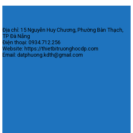
Công ty TNHH MTV KDTH Đạt
Phương.
Địa chỉ: 15 Nguyễn Huy Chương, Phường Bàn Thạch,
TP Đà Nẵng
Điện thoại: 0934.712.256
Website: https://thietbitruonghocdp.com
Email: datphuong.kdth@gmail.com