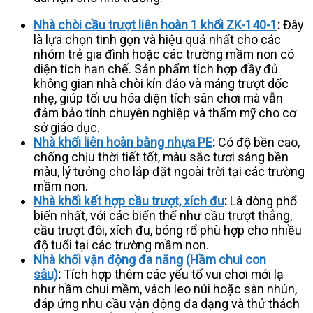
Nhà chòi cầu trượt liên hoàn 1 khối ZK-140-1
:
Đây
là lựa chọn tinh gọn và hiệu quả nhất cho các
nhóm trẻ gia đình hoặc các trường mầm non có
diện tích hạn chế. Sản phẩm tích hợp đầy đủ
không gian nhà chòi kín đáo và máng trượt dốc
nhẹ, giúp tối ưu hóa diện tích sân chơi mà vẫn
đảm bảo tính chuyên nghiệp và thẩm mỹ cho cơ
sở giáo dục.
Nhà khối liên hoàn bằng nhựa PE
:
Có độ bền cao,
chống chịu thời tiết tốt, màu sắc tươi sáng bền
màu, lý tưởng cho lắp đặt ngoài trời tại các trường
mầm non.
Nhà khối kết hợp cầu trượt, xích đu
:
Là dòng phổ
biến nhất, với các biến thể như cầu trượt thẳng,
cầu trượt đôi, xích đu, bóng rổ phù hợp cho nhiều
độ tuổi tại các trường mầm non.
Nhà khối vận động đa năng (Hầm chui con
sâu)
:
Tích hợp thêm các yếu tố vui chơi mới lạ
như hầm chui mềm, vách leo núi hoặc sàn nhún,
đáp ứng nhu cầu vận động đa dạng và thử thách