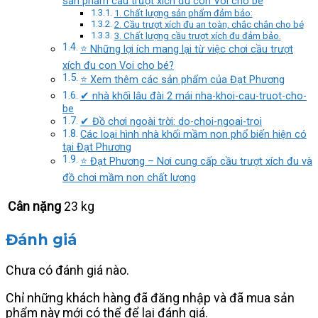
sản phẩm cầu trượt xích đu con Voi cho bé
1. Chất lượng sản phẩm đảm bảo:
2. Cầu trượt xích đu an toàn, chắc chắn cho bé
3. Chất lượng cầu trượt xích đu đảm bảo.
⭐ Những lợi ích mang lại từ việc chơi cầu trượt
xích đu con Voi cho bé?
⭐ Xem thêm các sản phẩm của Đạt Phương
✔ nhà khối lâu đài 2 mái nha-khoi-cau-truot-cho-
be
✔ Đồ chơi ngoài trời: do-choi-ngoai-troi
Các loại hình nhà khối mầm non phổ biến hiện có
tại Đạt Phương
⭐ Đạt Phương – Nơi cung cấp cầu trượt xích đu và
đồ chơi mầm non chất lượng
Cân nặng
23 kg
Đánh giá
Chưa có đánh giá nào.
Chỉ những khách hàng đã đăng nhập và đã mua sản
phẩm này mới có thể để lại đánh giá.