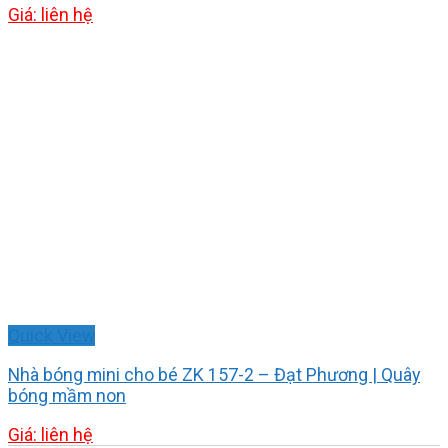
Giá: liên hệ
Quick View
Nhà bóng mini cho bé ZK 157-2 – Đạt Phương | Quây
bóng mầm non
Giá: liên hệ