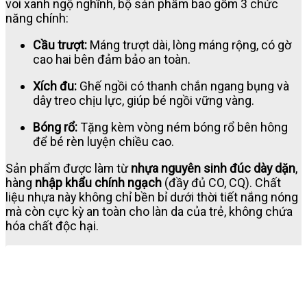
voi xanh ngộ nghĩnh, bộ sản phẩm bao gồm 3 chức
năng chính:
Cầu trượt:
Máng trượt dài, lòng máng rộng, có gờ
cao hai bên đảm bảo an toàn.
Xích đu:
Ghế ngồi có thanh chắn ngang bụng và
dây treo chịu lực, giúp bé ngồi vững vàng.
Bóng rổ:
Tặng kèm vòng ném bóng rổ bên hông
để bé rèn luyện chiều cao.
Sản phẩm được làm từ
nhựa nguyên sinh đúc dày dặn
,
hàng
nhập khẩu chính ngạch
(đầy đủ CO, CQ). Chất
liệu nhựa này không chỉ bền bỉ dưới thời tiết nắng nóng
mà còn cực kỳ an toàn cho làn da của trẻ, không chứa
hóa chất độc hại.