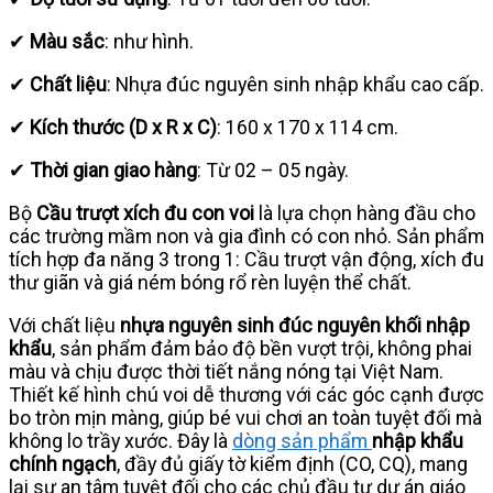
✔
Màu sắc
: như hình.
✔
Chất liệu
: Nhựa đúc nguyên sinh nhập khẩu cao cấp.
✔
Kích thước (D x R x C)
: 160 x 170 x 114 cm.
✔
Thời gian giao hàng
: Từ 02 – 05 ngày.
Bộ
Cầu trượt xích đu con voi
là lựa chọn hàng đầu cho
các trường mầm non và gia đình có con nhỏ. Sản phẩm
tích hợp đa năng 3 trong 1: Cầu trượt vận động, xích đu
thư giãn và giá ném bóng rổ rèn luyện thể chất.
Với chất liệu
nhựa nguyên sinh đúc nguyên khối nhập
khẩu
, sản phẩm đảm bảo độ bền vượt trội, không phai
màu và chịu được thời tiết nắng nóng tại Việt Nam.
Thiết kế hình chú voi dễ thương với các góc cạnh được
bo tròn mịn màng, giúp bé vui chơi an toàn tuyệt đối mà
không lo trầy xước. Đây là
dòng sản phẩm
nhập khẩu
chính ngạch
, đầy đủ giấy tờ kiểm định (CO, CQ), mang
lại sự an tâm tuyệt đối cho các chủ đầu tư dự án giáo