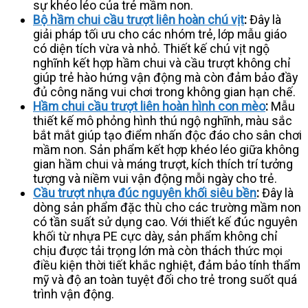
sự khéo léo của trẻ mầm non.
Bộ hầm chui cầu trượt liên hoàn chú vịt
:
Đây là
giải pháp tối ưu cho các nhóm trẻ, lớp mẫu giáo
có diện tích vừa và nhỏ. Thiết kế chú vịt ngộ
nghĩnh kết hợp hầm chui và cầu trượt không chỉ
giúp trẻ hào hứng vận động mà còn đảm bảo đầy
đủ công năng vui chơi trong không gian hạn chế.
Hầm chui cầu trượt liên hoàn hình con mèo
:
Mẫu
thiết kế mô phỏng hình thú ngộ nghĩnh, màu sắc
bắt mắt giúp tạo điểm nhấn độc đáo cho sân chơi
mầm non. Sản phẩm kết hợp khéo léo giữa không
gian hầm chui và máng trượt, kích thích trí tưởng
tượng và niềm vui vận động mỗi ngày cho trẻ.
Cầu trượt nhựa đúc nguyên khối siêu bền
:
Đây là
dòng sản phẩm đặc thù cho các trường mầm non
có tần suất sử dụng cao. Với thiết kế đúc nguyên
khối từ nhựa PE cực dày, sản phẩm không chỉ
chịu được tải trọng lớn mà còn thách thức mọi
điều kiện thời tiết khắc nghiệt, đảm bảo tính thẩm
mỹ và độ an toàn tuyệt đối cho trẻ trong suốt quá
trình vận động.