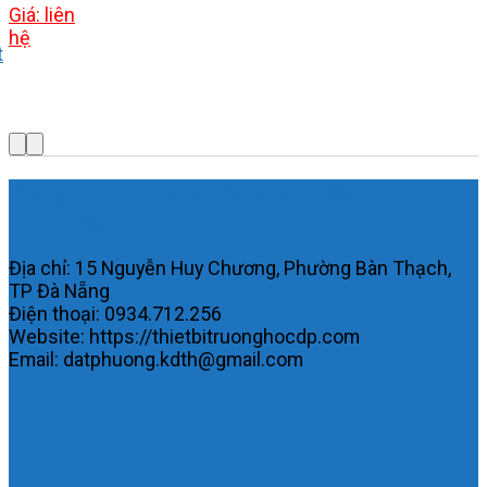
Giá: liên
hệ
t
Công ty TNHH MTV KDTH Đạt
Phương.
Địa chỉ: 15 Nguyễn Huy Chương, Phường Bàn Thạch,
TP Đà Nẵng
Điện thoại: 0934.712.256
Website: https://thietbitruonghocdp.com
Email: datphuong.kdth@gmail.com