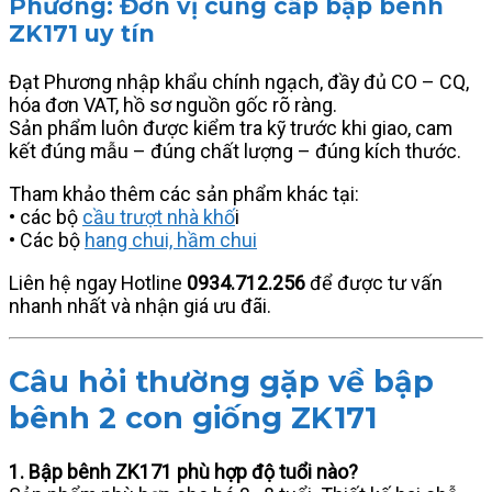
Phương: Đơn vị cung cấp bập bênh
ZK171 uy tín
Đạt Phương nhập khẩu chính ngạch, đầy đủ CO – CQ,
hóa đơn VAT, hồ sơ nguồn gốc rõ ràng.
Sản phẩm luôn được kiểm tra kỹ trước khi giao, cam
kết đúng mẫu – đúng chất lượng – đúng kích thước.
Tham khảo thêm các sản phẩm khác tại:
• các bộ
cầu trượt nhà khố
i
• Các bộ
hang chui, hầm chui
Liên hệ ngay Hotline
0934.712.256
để được tư vấn
nhanh nhất và nhận giá ưu đãi.
Câu hỏi thường gặp về bập
bênh 2 con giống ZK171
1. Bập bênh ZK171 phù hợp độ tuổi nào?