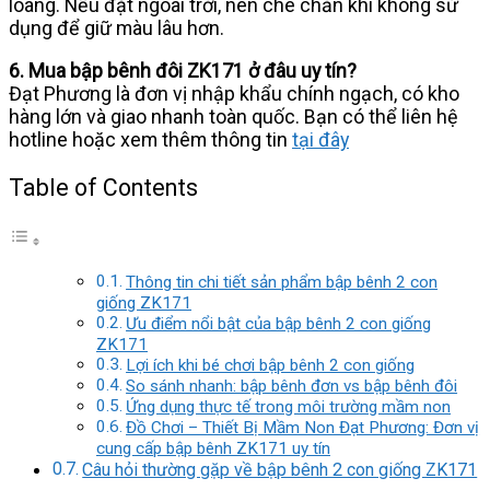
loãng. Nếu đặt ngoài trời, nên che chắn khi không sử
dụng để giữ màu lâu hơn.
6. Mua bập bênh đôi ZK171 ở đâu uy tín?
Đạt Phương là đơn vị nhập khẩu chính ngạch, có kho
hàng lớn và giao nhanh toàn quốc. Bạn có thể liên hệ
hotline hoặc xem thêm thông tin
tại đây
Table of Contents
Thông tin chi tiết sản phẩm bập bênh 2 con
giống ZK171
Ưu điểm nổi bật của bập bênh 2 con giống
ZK171
Lợi ích khi bé chơi bập bênh 2 con giống
So sánh nhanh: bập bênh đơn vs bập bênh đôi
Ứng dụng thực tế trong môi trường mầm non
Đồ Chơi – Thiết Bị Mầm Non Đạt Phương: Đơn vị
cung cấp bập bênh ZK171 uy tín
Câu hỏi thường gặp về bập bênh 2 con giống ZK171