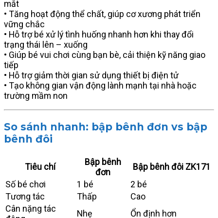
mắt
• Tăng hoạt động thể chất, giúp cơ xương phát triển
vững chắc
• Hỗ trợ bé xử lý tình huống nhanh hơn khi thay đổi
trạng thái lên – xuống
• Giúp bé vui chơi cùng bạn bè, cải thiện kỹ năng giao
tiếp
• Hỗ trợ giảm thời gian sử dụng thiết bị điện tử
• Tạo không gian vận động lành mạnh tại nhà hoặc
trường mầm non
So sánh nhanh: bập bênh đơn vs bập
bênh đôi
Bập bênh
Tiêu chí
Bập bênh đôi ZK171
đơn
Số bé chơi
1 bé
2 bé
Tương tác
Thấp
Cao
Cân nặng tác
Nhẹ
Ổn định hơn