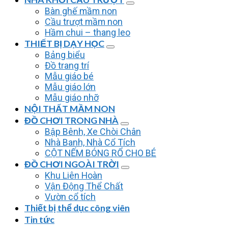
Bàn ghế mầm non
Cầu trượt mầm non
Hầm chui – thang leo
THIẾT BỊ DẠY HỌC
Bảng biểu
Đồ trang trí
Mẫu giáo bé
Mẫu giáo lớn
Mẫu giáo nhỡ
NỘI THẤT MẦM NON
ĐỒ CHƠI TRONG NHÀ
Bập Bênh, Xe Chòi Chân
Nhà Banh, Nhà Cổ Tích
CỘT NẾM BÓNG RỔ CHO BÉ
ĐỒ CHƠI NGOÀI TRỜI
Khu Liên Hoàn
Vận Động Thể Chất
Vườn cổ tích
Thiết bị thể dục công viên
Tin tức