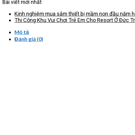
Bài viết mới nhất
Kinh nghiệm mua sắm thiết bị mầm non đầu năm họ
Thi Công Khu Vui Chơi Trẻ Em Cho Resort Ở Đức T
Mô tả
Đánh giá (0)