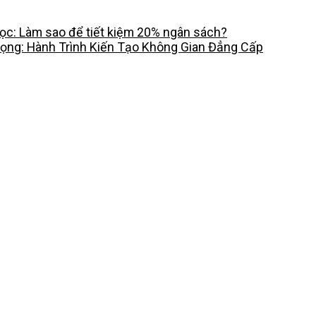
c: Làm sao để tiết kiệm 20% ngân sách?
rọng: Hành Trình Kiến Tạo Không Gian Đẳng Cấp