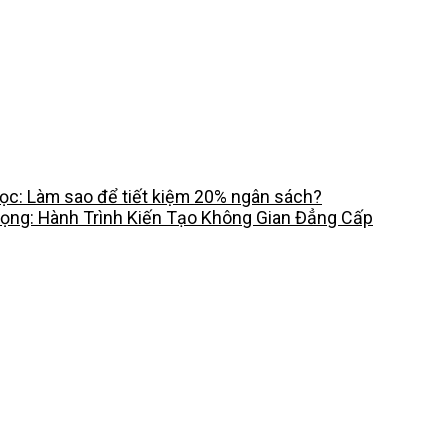
c: Làm sao để tiết kiệm 20% ngân sách?
rọng: Hành Trình Kiến Tạo Không Gian Đẳng Cấp