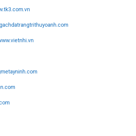
.tk3.com.vn
gachdatrangtrithuyoanh.com
www.vietnhi.vn
gmetayninh.com
an.com
.com