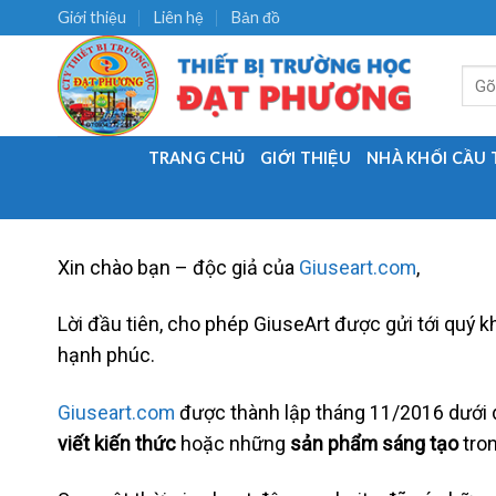
Skip
Giới thiệu
Liên hệ
Bản đồ
to
content
Tìm
kiếm:
TRANG CHỦ
GIỚI THIỆU
NHÀ KHỐI CẦU
Xin chào bạn – độc giả của
Giuseart.com
,
Lời đầu tiên, cho phép GiuseArt được gửi tới quý k
hạnh phúc.
Giuseart.com
được thành lập tháng 11/2016 dưới d
viết kiến thức
hoặc những
sản phẩm sáng tạo
tron