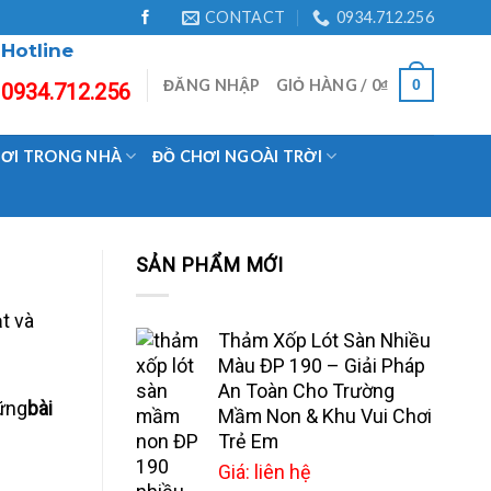
CONTACT
0934.712.256
Hotline
ĐĂNG NHẬP
GIỎ HÀNG /
0
₫
0
0934.712.256
HƠI TRONG NHÀ
ĐỒ CHƠI NGOÀI TRỜI
SẢN PHẨM MỚI
t và
Thảm Xốp Lót Sàn Nhiều
Màu ĐP 190 – Giải Pháp
An Toàn Cho Trường
hững
bài
Mầm Non & Khu Vui Chơi
Trẻ Em
Giá: liên hệ