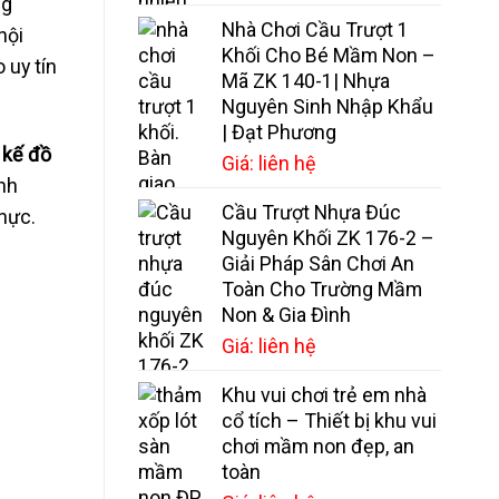
ng
Nhà Chơi Cầu Trượt 1
nội
Khối Cho Bé Mầm Non –
 uy tín
Mã ZK 140-1| Nhựa
Nguyên Sinh Nhập Khẩu
| Đạt Phương
 kế đồ
Giá: liên hệ
nh
Cầu Trượt Nhựa Đúc
hực.
Nguyên Khối ZK 176-2 –
Giải Pháp Sân Chơi An
Toàn Cho Trường Mầm
Non & Gia Đình
Giá: liên hệ
Khu vui chơi trẻ em nhà
cổ tích – Thiết bị khu vui
chơi mầm non đẹp, an
toàn