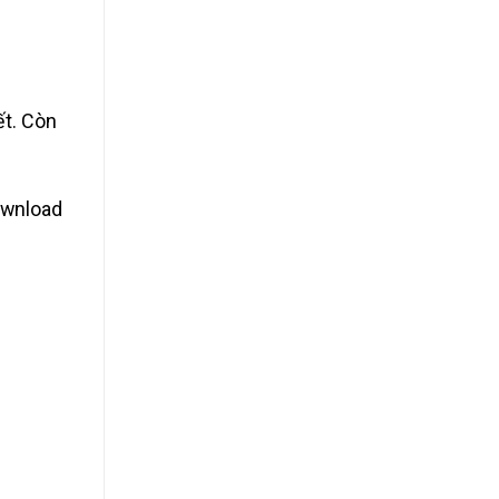
ết. Còn
ownload