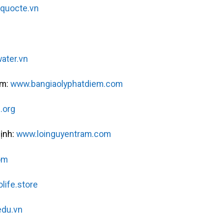
uocte.vn
ater.vn
ệm:
www.bangiaolyphatdiem.com
.org
ịnh:
www.loinguyentram.com
om
life.store
edu.vn