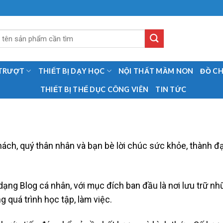
 TRƯỢT
THIẾT BỊ DẠY HỌC
NỘI THẤT MẦM NON
ĐỒ C
THIẾT BỊ THỂ DỤC CÔNG VIÊN
TIN TỨC
hách, quý thân nhân và bạn bè lời chúc sức khỏe, thành đạ
ạng Blog cá nhân, với mục đích ban đầu là nơi lưu trữ n
g quá trình học tập, làm việc.