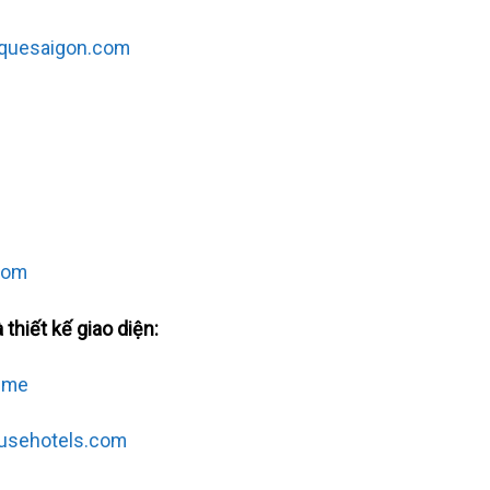
quesaigon.com
com
thiết kế giao diện:
.me
usehotels.com