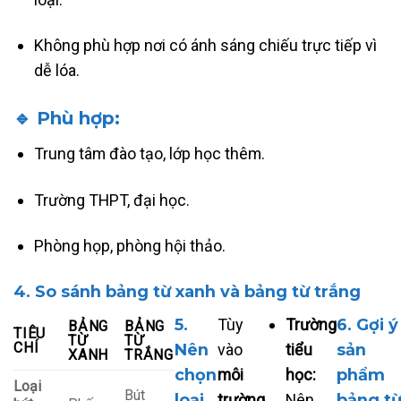
Không phù hợp nơi có ánh sáng chiếu trực tiếp vì
dễ lóa.
🔹 Phù hợp:
Trung tâm đào tạo, lớp học thêm.
Trường THPT, đại học.
Phòng họp, phòng hội thảo.
4. So sánh bảng từ xanh và bảng từ trắng
5.
Tùy
Trường
6. Gợi ý
BẢNG
BẢNG
TIÊU
TỪ
TỪ
CHÍ
Nên
vào
tiểu
sản
XANH
TRẮNG
chọn
môi
học:
phẩm
Loại
Bút
loại
trường
Nên
bảng t