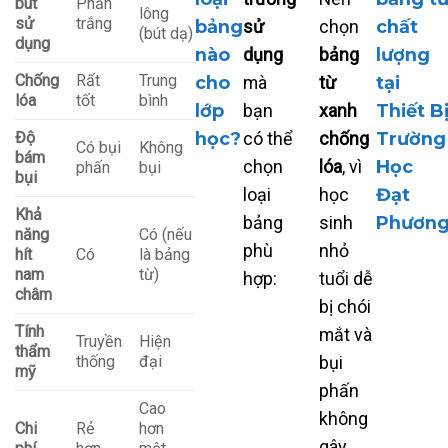
bút
Phấn
lông
sử
trắng
bảng
sử
chọn
chất
(bút dạ)
dụng
nào
dụng
bảng
lượng
Chống
Rất
Trung
cho
mà
từ
tại
lóa
tốt
bình
lớp
bạn
xanh
Thiết B
Độ
học?
có thể
chống
Trường
Có bụi
Không
bám
chọn
lóa
, vì
Học
phấn
bụi
bụi
loại
học
Đạt
Khả
bảng
sinh
Phươn
năng
Có (nếu
phù
nhỏ
hít
Có
là bảng
nam
từ)
hợp:
tuổi dễ
châm
bị chói
Tính
mắt và
Truyền
Hiện
thẩm
thống
đại
bụi
mỹ
phấn
Cao
không
Chi
Rẻ
hơn
gây