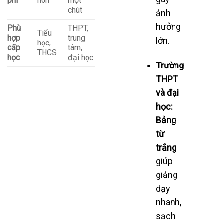
phí
hơn
một
chút
ảnh
hưởng
Phù
THPT,
Tiểu
hợp
trung
lớn.
học,
cấp
tâm,
THCS
học
đại học
Trường
THPT
và đại
học:
Bảng
từ
trắng
giúp
giảng
dạy
nhanh,
sạch