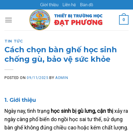
Skip
Giới thiệu
Liên hệ
Bản đồ
to
content
0
TIN TỨC
Cách chọn bàn ghế học sinh
chống gù, bảo vệ sức khỏe
POSTED ON
09/11/2025
BY
ADMIN
1. Giới thiệu
Ngày nay, tình trạng
học sinh bị gù lưng, cận thị
xảy ra
ngày càng phổ biến do ngồi học sai tư thế, sử dụng
bàn ghế không đúng chiều cao hoặc kém chất lượng.