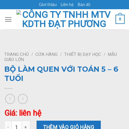
Skip
Giới thiệu
Liên hệ
Bản đồ
to
content
0
TRANG CHỦ
/
CỬA HÀNG
/
THIẾT BỊ DẠY HỌC
/
MẪU
GIÁO LỚN
BỘ LÀM QUEN VỚI TOÁN 5 – 6
TUỔI
Giá: liên hệ
BỘ LÀM QUEN VỚI TOÁN 5 - 6 TUỔI số lượng
THÊM VÀO GIỎ HÀNG