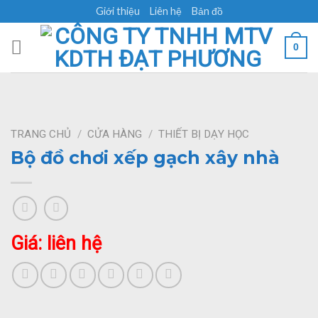
Skip
Giới thiệu
Liên hệ
Bản đồ
to
content
0
TRANG CHỦ
/
CỬA HÀNG
/
THIẾT BỊ DẠY HỌC
Bộ đồ chơi xếp gạch xây nhà
Giá: liên hệ