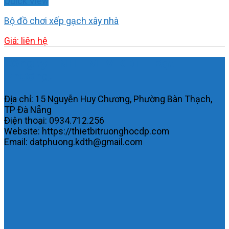
Quick View
Bộ đồ chơi xếp gạch xây nhà
Giá: liên hệ
Công ty TNHH MTV KDTH Đạt
Phương.
Địa chỉ: 15 Nguyễn Huy Chương, Phường Bàn Thạch,
TP Đà Nẵng
Điện thoại: 0934.712.256
Website: https://thietbitruonghocdp.com
Email: datphuong.kdth@gmail.com