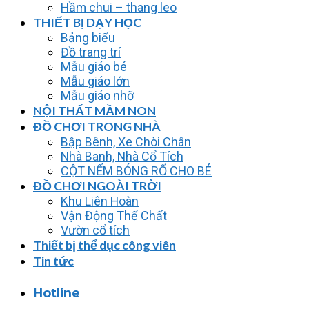
Hầm chui – thang leo
THIẾT BỊ DẠY HỌC
Bảng biểu
Đồ trang trí
Mẫu giáo bé
Mẫu giáo lớn
Mẫu giáo nhỡ
NỘI THẤT MẦM NON
ĐỒ CHƠI TRONG NHÀ
Bập Bênh, Xe Chòi Chân
Nhà Banh, Nhà Cổ Tích
CỘT NẾM BÓNG RỔ CHO BÉ
ĐỒ CHƠI NGOÀI TRỜI
Khu Liên Hoàn
Vận Động Thể Chất
Vườn cổ tích
Thiết bị thể dục công viên
Tin tức
Hotline