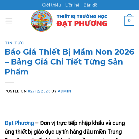
Skip
Giới thiệu
Liên hệ
Bản đồ
to
content
0
TIN TỨC
Báo Giá Thiết Bị Mầm Non 2026
– Bảng Giá Chi Tiết Từng Sản
Phẩm
POSTED ON
02/12/2025
BY
ADMIN
Đạt Phương
– Đơn vị trực tiếp nhập khẩu và cung
ứng thiết bị giáo dục uy tín hàng đầu miền Trung