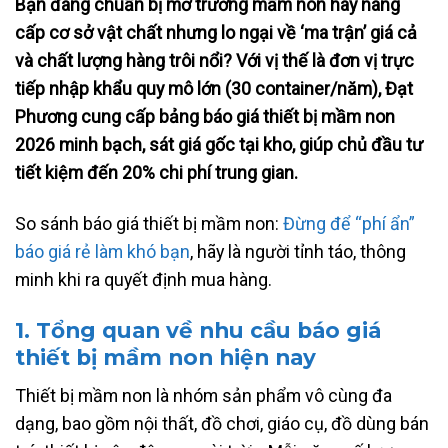
Bạn đang chuẩn bị mở trường mầm non hay nâng
cấp cơ sở vật chất nhưng lo ngại về ‘ma trận’ giá cả
và chất lượng hàng trôi nổi? Với vị thế là đơn vị trực
tiếp nhập khẩu quy mô lớn (
30 container/năm
), Đạt
Phương cung cấp bảng báo giá thiết bị mầm non
2026 minh bạch, sát giá gốc tại kho, giúp chủ đầu tư
tiết kiệm đến 20% chi phí trung gian.
So sánh báo giá thiết bị mầm non:
Đừng để “phí ẩn”
báo giá rẻ làm khó bạn
, hãy là người tỉnh táo, thông
minh khi ra quyết định mua hàng.
1. Tổng quan về nhu cầu báo giá
thiết bị mầm non hiện nay
Thiết bị mầm non là nhóm sản phẩm vô cùng đa
dạng, bao gồm nội thất, đồ chơi, giáo cụ, đồ dùng bán