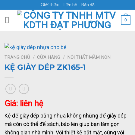
Skip
Giới thiệu
Liên hệ
Bản đồ
to
content
0
TRANG CHỦ
/
CỬA HÀNG
/
NỘI THẤT MẦM NON
KỆ GIÀY DÉP ZK165-1
Giá: liên hệ
Kệ để giày dép bằng nhựa không những để giày dép
mà còn có thể để sách, báo lên giúp bạn làm gọn
không gian nhà mình. Với thiết kế bắt mắt, cùng với