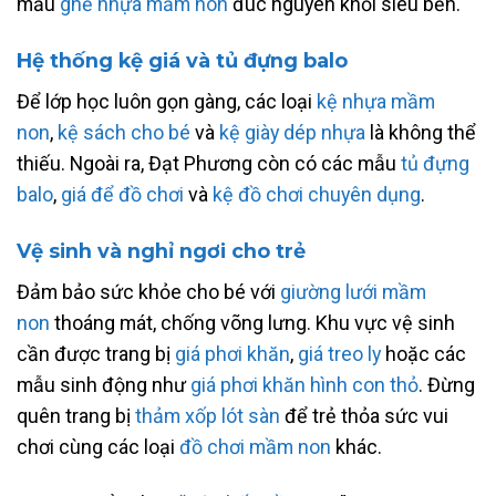
mẫu
ghế nhựa mầm non
đúc nguyên khối siêu bền.
Hệ thống kệ giá và tủ đựng balo
Để lớp học luôn gọn gàng, các loại
kệ nhựa mầm
non
,
kệ sách cho bé
và
kệ giày dép nhựa
là không thể
thiếu. Ngoài ra, Đạt Phương còn có các mẫu
tủ đựng
balo
,
giá để đồ chơi
và
kệ đồ chơi chuyên dụng
.
Vệ sinh và nghỉ ngơi cho trẻ
Đảm bảo sức khỏe cho bé với
giường lưới mầm
non
thoáng mát, chống võng lưng. Khu vực vệ sinh
cần được trang bị
giá phơi khăn
,
giá treo ly
hoặc các
mẫu sinh động như
giá phơi khăn hình con thỏ
. Đừng
quên trang bị
thảm xốp lót sàn
để trẻ thỏa sức vui
chơi cùng các loại
đồ chơi mầm non
khác.