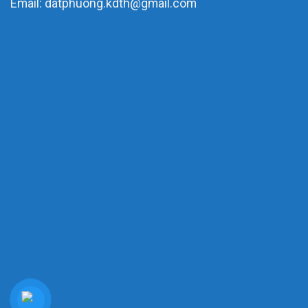
Email: datphuong.kdth@gmail.com