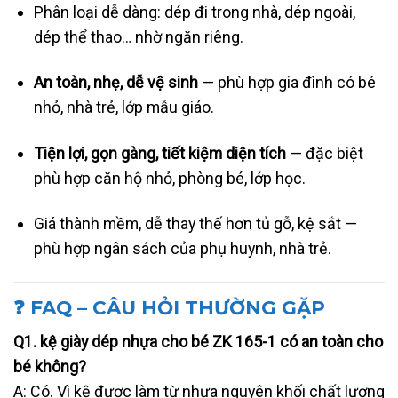
Phân loại dễ dàng: dép đi trong nhà, dép ngoài,
dép thể thao… nhờ ngăn riêng.
An toàn, nhẹ, dễ vệ sinh
— phù hợp gia đình có bé
nhỏ, nhà trẻ, lớp mẫu giáo.
Tiện lợi, gọn gàng, tiết kiệm diện tích
— đặc biệt
phù hợp căn hộ nhỏ, phòng bé, lớp học.
Giá thành mềm, dễ thay thế hơn tủ gỗ, kệ sắt —
phù hợp ngân sách của phụ huynh, nhà trẻ.
❓ FAQ – CÂU HỎI THƯỜNG GẶP
Q1. kệ giày dép nhựa cho bé ZK 165-1 có an toàn cho
bé không?
A: Có. Vì kệ được làm từ nhựa nguyên khối chất lượng