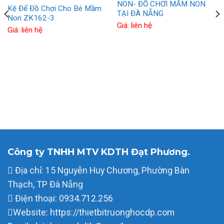
NON- ĐỒ CHƠI MẦM NON
Kệ Để Đồ Chơi Cho Bé Mầm
TẠI ĐÀ NẴNG
Non ZK162-3
Giá: liên hệ
Giá: liên hệ
Công ty TNHH MTV KDTH Đạt Phương.
Địa chỉ: 15 Nguyễn Huy Chương, Phường Bàn
Thạch, TP Đà Nẵng
Điện thoại: 0934.712.256
Website: https://thietbitruonghocdp.com