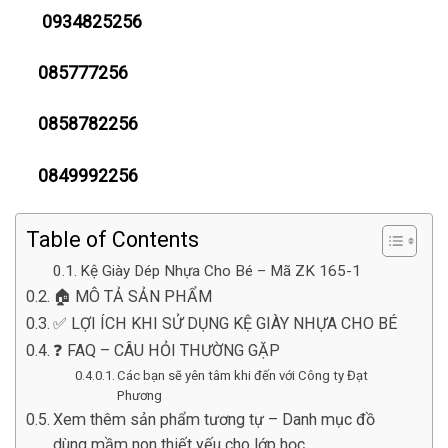
0934825256
085777256
0858782256
0849992256
Table of Contents
Kệ Giày Dép Nhựa Cho Bé – Mã ZK 165-1
🏠 MÔ TẢ SẢN PHẨM
✅ LỢI ÍCH KHI SỬ DỤNG KỆ GIÀY NHỰA CHO BÉ
❓ FAQ – CÂU HỎI THƯỜNG GẶP
Các bạn sẽ yên tâm khi đến với Công ty Đạt
Phương
Xem thêm sản phẩm tương tự – Danh mục đồ
dùng mầm non thiết yếu cho lớp học