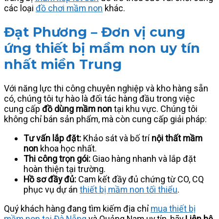
các loại
đồ chơi mầm non
khác.
Đạt Phương – Đơn vị cung
ứng thiết bị mầm non uy tín
nhất miền Trung
Với năng lực thi công chuyên nghiệp và kho hàng sẵn
có, chúng tôi tự hào là đối tác hàng đầu trong việc
cung cấp
đồ dùng mầm non
tại khu vực. Chúng tôi
không chỉ bán sản phẩm, mà còn cung cấp giải pháp:
Tư vấn lắp đặt:
Khảo sát và bố trí
nội thất mầm
non
khoa học nhất.
Thi công trọn gói:
Giao hàng nhanh và lắp đặt
hoàn thiện tại trường.
Hồ sơ đầy đủ:
Cam kết đầy đủ chứng từ CO, CQ
phục vụ dự án
thiết bị mầm non tối thiểu
.
Quý khách hàng đang tìm kiếm địa chỉ
mua thiết bị
mầm non tại Đà Nẵng
và Quảng Nam uy tín, hãy
Liên hệ