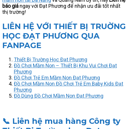
báo giá
ngay với Đạt Phương để nhận ưu đãi tốt nhất
thị trường!
LIÊN HỆ VỚI THIẾT BỊ TRUỜNG
HỌC ĐẠT PHƯƠNG QUA
FANPAGE
Thiết Bị Trường Học Đạt Phương
Đồ Chơi Mầm Non – Thiết Bị Khu Vui Chơi Đạt
Phương
Đồ Chơi Trẻ Em Mầm Non Đạt Phương
Đồ Chơi Mầm Non Đồ Chơi Trẻ Em Baby Kids Đạt
Phương
Đồ Dùng Đồ Chơi Mầm Non Đạt Phương
📞
Liên hệ mua hàng
Công ty