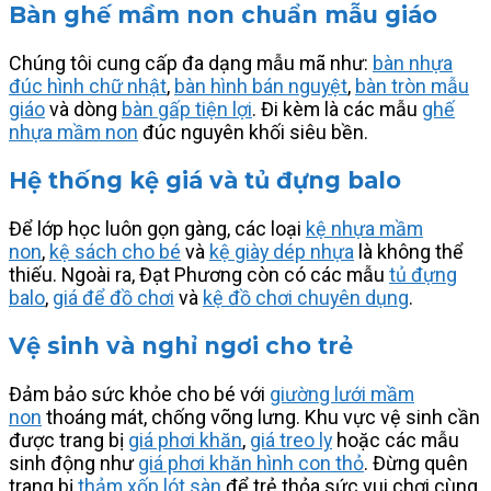
Bàn ghế mầm non chuẩn mẫu giáo
Chúng tôi cung cấp đa dạng mẫu mã như:
bàn nhựa
đúc hình chữ nhật
,
bàn hình bán nguyệt
,
bàn tròn mẫu
giáo
và dòng
bàn gấp tiện lợi
. Đi kèm là các mẫu
ghế
nhựa mầm non
đúc nguyên khối siêu bền.
Hệ thống kệ giá và tủ đựng balo
Để lớp học luôn gọn gàng, các loại
kệ nhựa mầm
non
,
kệ sách cho bé
và
kệ giày dép nhựa
là không thể
thiếu. Ngoài ra, Đạt Phương còn có các mẫu
tủ đựng
balo
,
giá để đồ chơi
và
kệ đồ chơi chuyên dụng
.
Vệ sinh và nghỉ ngơi cho trẻ
Đảm bảo sức khỏe cho bé với
giường lưới mầm
non
thoáng mát, chống võng lưng. Khu vực vệ sinh cần
được trang bị
giá phơi khăn
,
giá treo ly
hoặc các mẫu
sinh động như
giá phơi khăn hình con thỏ
. Đừng quên
trang bị
thảm xốp lót sàn
để trẻ thỏa sức vui chơi cùng