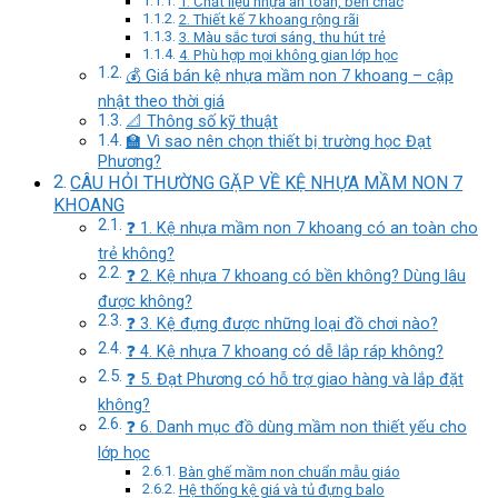
1. Chất liệu nhựa an toàn, bền chắc
2. Thiết kế 7 khoang rộng rãi
3. Màu sắc tươi sáng, thu hút trẻ
4. Phù hợp mọi không gian lớp học
💰 Giá bán kệ nhựa mầm non 7 khoang – cập
nhật theo thời giá
📐 Thông số kỹ thuật
🏫 Vì sao nên chọn thiết bị trường học Đạt
Phương?
CÂU HỎI THƯỜNG GẶP VỀ KỆ NHỰA MẦM NON 7
KHOANG
❓ 1. Kệ nhựa mầm non 7 khoang có an toàn cho
trẻ không?
❓ 2. Kệ nhựa 7 khoang có bền không? Dùng lâu
được không?
❓ 3. Kệ đựng được những loại đồ chơi nào?
❓ 4. Kệ nhựa 7 khoang có dễ lắp ráp không?
❓ 5. Đạt Phương có hỗ trợ giao hàng và lắp đặt
không?
❓ 6. Danh mục đồ dùng mầm non thiết yếu cho
lớp học
Bàn ghế mầm non chuẩn mẫu giáo
Hệ thống kệ giá và tủ đựng balo