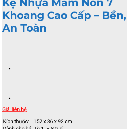
Kệ Nhựa Mầm Non 7
Khoang Cao Cấp – Bền,
An Toàn
Giá: liên hệ
Kích thước:
152 x 36 x 92 cm
Dành cho bé:
Từ 1 – 8 tuổi