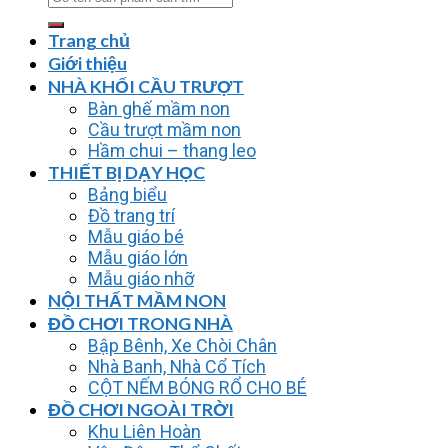
kiếm:
Trang chủ
Giới thiệu
NHÀ KHỐI CẦU TRƯỢT
Bàn ghế mầm non
Cầu trượt mầm non
Hầm chui – thang leo
THIẾT BỊ DẠY HỌC
Bảng biểu
Đồ trang trí
Mẫu giáo bé
Mẫu giáo lớn
Mẫu giáo nhỡ
NỘI THẤT MẦM NON
ĐỒ CHƠI TRONG NHÀ
Bập Bênh, Xe Chòi Chân
Nhà Banh, Nhà Cổ Tích
CỘT NẾM BÓNG RỔ CHO BÉ
ĐỒ CHƠI NGOÀI TRỜI
Khu Liên Hoàn