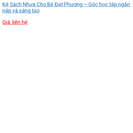
Kệ Sách Nhựa Cho Bé Đạt Phương – Góc học tập ngăn
nắp và sáng tạo
Giá: liên hệ