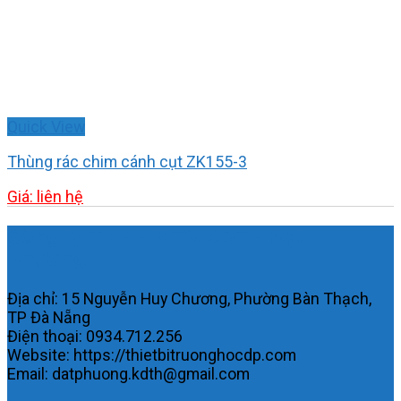
Quick View
Thùng rác chim cánh cụt ZK155-3
Giá: liên hệ
Công ty TNHH MTV KDTH Đạt
Phương.
Địa chỉ: 15 Nguyễn Huy Chương, Phường Bàn Thạch,
TP Đà Nẵng
Điện thoại: 0934.712.256
Website: https://thietbitruonghocdp.com
Email: datphuong.kdth@gmail.com