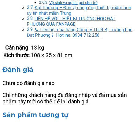
Vệ sinh và nghỉ ngơi cho trẻ
Đạt Phương – Đơn vị cung ứng thiết bị mầm non
uy tín nhất miền Trung
LIÊN HỆ VỚI THIẾT BỊ TRUỜNG HỌC ĐẠT
PHƯƠNG QUA FANPAGE
📞 Liên hệ mua hàng Công ty Thiết Bị Trường học
Đạt Phương📱 Hotline: 0934 712 256
Cân nặng
13 kg
Kích thước
108 × 35 × 81 cm
Đánh giá
Chưa có đánh giá nào.
Chỉ những khách hàng đã đăng nhập và đã mua sản
phẩm này mới có thể để lại đánh giá.
Sản phẩm tương tự