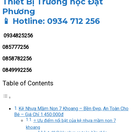
Thiết Bị Trường học Đạt
Phương
📱
Hotline: 0934 712 256
0934825256
085777256
0858782256
0849992256
Table of Contents
Kệ Nhựa Mầm Non 7 Khoang – Bền Đẹp, An Toàn Cho
Bé – Giá Chỉ 1.450.000đ
⭐ Ưu điểm nổi bật của kệ nhựa mầm non 7
khoang