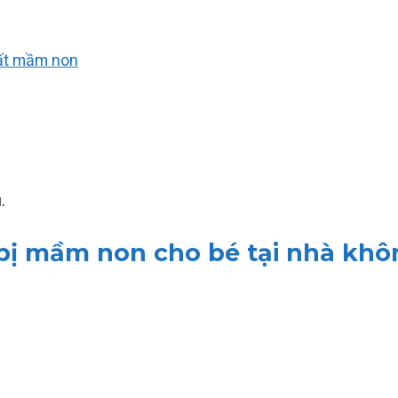
hất mầm non
.
 bị mầm non cho bé tại nhà kh