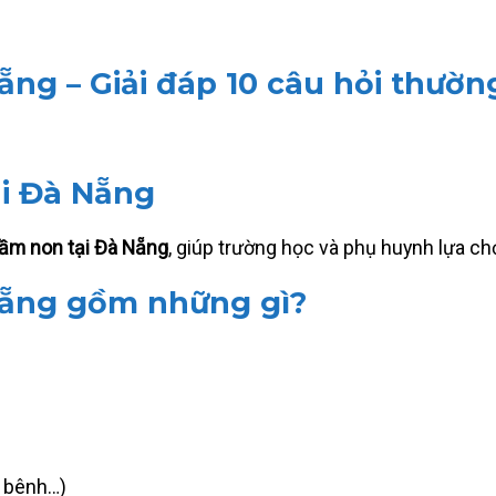
ẵng – Giải đáp 10 câu hỏi thườn
ại Đà Nẵng
mầm non tại Đà Nẵng
, giúp trường học và phụ huynh lựa c
Nẵng gồm những gì?
p bênh…)