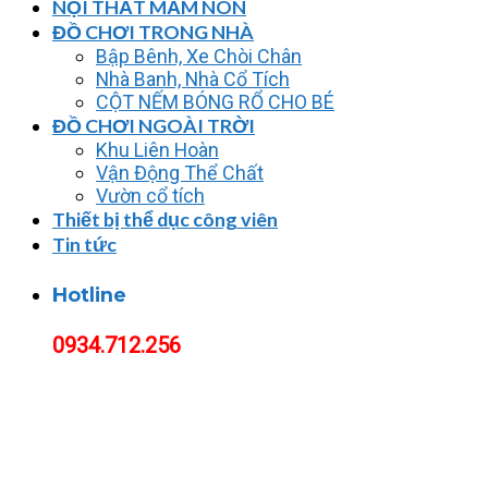
NỘI THẤT MẦM NON
ĐỒ CHƠI TRONG NHÀ
Bập Bênh, Xe Chòi Chân
Nhà Banh, Nhà Cổ Tích
CỘT NẾM BÓNG RỔ CHO BÉ
ĐỒ CHƠI NGOÀI TRỜI
Khu Liên Hoàn
Vận Động Thể Chất
Vườn cổ tích
Thiết bị thể dục công viên
Tin tức
Hotline
0934.712.256