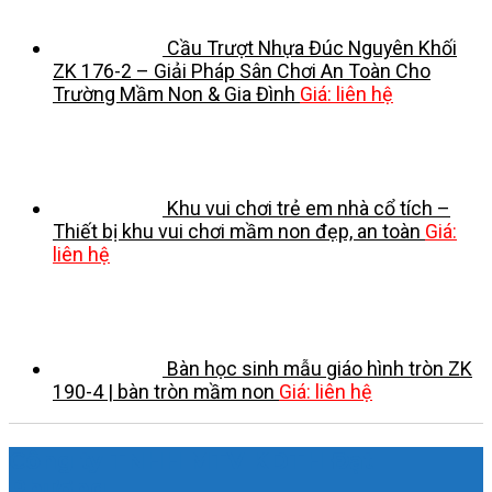
Cầu Trượt Nhựa Đúc Nguyên Khối
ZK 176-2 – Giải Pháp Sân Chơi An Toàn Cho
Trường Mầm Non & Gia Đình
Giá: liên hệ
Khu vui chơi trẻ em nhà cổ tích –
Thiết bị khu vui chơi mầm non đẹp, an toàn
Giá:
liên hệ
Bàn học sinh mẫu giáo hình tròn ZK
190-4 | bàn tròn mầm non
Giá: liên hệ
Công ty TNHH MTV KDTH Đạt
Phương.