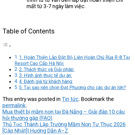
mất từ 3-7 ngày làm việc.
Table of Contents
1. Hoàn Thiện Lắp Đặt Bộ Liên Hoàn Chú Rùa R-8 Tại
Resort Cao Cấp Hà Nội:
2. Thách thức và Giải pháp:
3. Hình ảnh thực tế dự án:
4. Đánh giá từ khách hàng:
5. Tại sao nên chọn Đạt Phương cho các dự án lớn?
This entry was posted in
Tin tức
. Bookmark the
permalink
.
Mua thiết bị mầm non tại Đà Nẵng – Giải đáp 10 câu
hỏi thường gặp (FAQ)
Thủ Tục Thành Lập Trường Mầm Non Tư Thục 2026
[Cập Nhật]| Hướng Dẫn A–Z