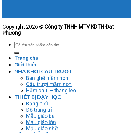
Copyright 2026 ©
Công ty TNHH MTV KDTH Đạt
Phương
Tìm
kiếm:
Trang chủ
Giới thiệu
NHÀ KHỐI CẦU TRƯỢT
Bàn ghế mầm non
Cầu trượt mầm non
Hầm chui – thang leo
THIẾT BỊ DẠY HỌC
Bảng biểu
Đồ trang trí
Mẫu giáo bé
Mẫu giáo lớn
Mẫu giáo nhỡ