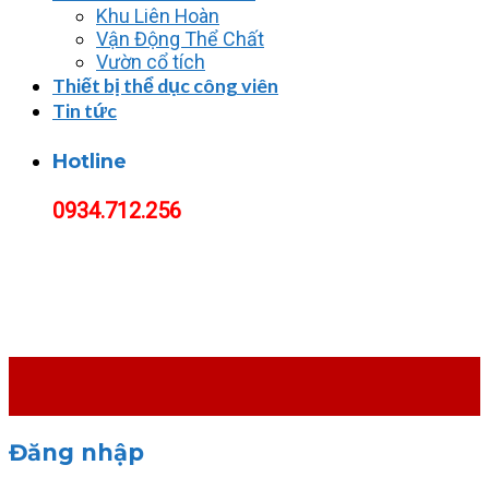
Khu Liên Hoàn
Vận Động Thể Chất
Vườn cổ tích
Thiết bị thể dục công viên
Tin tức
Hotline
0934.712.256
Đăng nhập