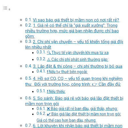
Vì sao báo giá thiết bị mầm non có nơi rất rẻ?
1. Giá rẻ có thể chỉ là “giá xuất xưởng”: Trong
nhiều trường hợp, mức giá bạn nhận được chỉ bao
gồm:
2. Chi phí vận chuyển – yếu tố khiến tổng giá đội
lên nhiều nhất
🔍 Thực tế vận chuyển khi mua từ xa
⚠️ Các chi phí phát sinh thường gặp:
3. Lắp đặt & thi công – chi phí thường bị bỏ qua
❗ Nếu tự thuê bên ngoài:
4. Hồ sơ CO, CQ – yếu tố quan trọng khi nghiệm
thu: Đối với trường học, công trình: 👉 Cần đầy đủ:
❗ Nếu thiếu:
5. So sánh: Báo giá rẻ với báo giá lắp đặt thiết bị
mầm non trọn gói
❌ Báo giá rất rẻ ban đầu, giá thấp, nhưng:
✔️ Báo giá lắp đặt thiết bị mầm non trọn gói:
Giá có thể cao hơn ban đầu, nhưng:
6. Lời khuyên khi nhận báo giá thiết bị mầm non