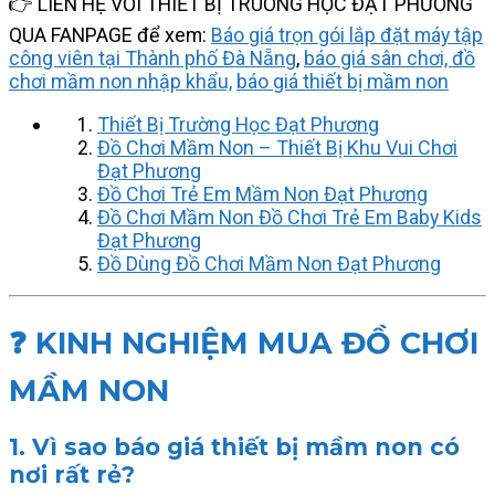
👉 LIÊN HỆ VỚI THIẾT BỊ TRUỜNG HỌC ĐẠT PHƯƠNG
QUA FANPAGE để xem:
Báo giá trọn gói lắp đặt máy tập
công viên tại Thành phố Đà Nẵng
,
báo giá sân chơi, đồ
chơi mầm non nhập khẩu,
báo giá thiết bị mầm non
Thiết Bị Trường Học Đạt Phương
Đồ Chơi Mầm Non – Thiết Bị Khu Vui Chơi
Đạt Phương
Đồ Chơi Trẻ Em Mầm Non Đạt Phương
Đồ Chơi Mầm Non Đồ Chơi Trẻ Em Baby Kids
Đạt Phương
Đồ Dùng Đồ Chơi Mầm Non Đạt Phương
❓ KINH NGHIỆM MUA ĐỒ CHƠI
MẦM NON
1. Vì sao báo giá thiết bị mầm non có
nơi rất rẻ?