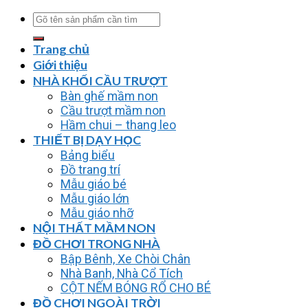
Tìm
kiếm:
Trang chủ
Giới thiệu
NHÀ KHỐI CẦU TRƯỢT
Bàn ghế mầm non
Cầu trượt mầm non
Hầm chui – thang leo
THIẾT BỊ DẠY HỌC
Bảng biểu
Đồ trang trí
Mẫu giáo bé
Mẫu giáo lớn
Mẫu giáo nhỡ
NỘI THẤT MẦM NON
ĐỒ CHƠI TRONG NHÀ
Bập Bênh, Xe Chòi Chân
Nhà Banh, Nhà Cổ Tích
CỘT NẾM BÓNG RỔ CHO BÉ
ĐỒ CHƠI NGOÀI TRỜI