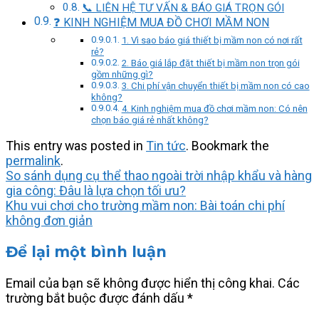
📞 LIÊN HỆ TƯ VẤN & BÁO GIÁ TRỌN GÓI
❓ KINH NGHIỆM MUA ĐỒ CHƠI MẦM NON
1. Vì sao báo giá thiết bị mầm non có nơi rất
rẻ?
2. Báo giá lắp đặt thiết bị mầm non trọn gói
gồm những gì?
3. Chi phí vận chuyển thiết bị mầm non có cao
không?
4. Kinh nghiệm mua đồ chơi mầm non: Có nên
chọn báo giá rẻ nhất không?
This entry was posted in
Tin tức
. Bookmark the
permalink
.
So sánh dụng cụ thể thao ngoài trời nhập khẩu và hàng
gia công: Đâu là lựa chọn tối ưu?
Khu vui chơi cho trường mầm non: Bài toán chi phí
không đơn giản
Để lại một bình luận
Email của bạn sẽ không được hiển thị công khai.
Các
trường bắt buộc được đánh dấu
*