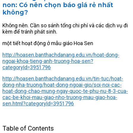
non: Có nên chọn báo giá rẻ nhất
không?
Không nên. Cần so sánh tổng chi phí và các dịch vụ đi
kèm để tránh phát sinh.
một tiết hoạt động ở mẫu giáo Hoa Sen
http://hoasen.banthachdanang.edu.vn/hoat-dong-
ngoai-khoa-tieng-anh-truong-hoa-sen?
categoryId=3951796
http://hoasen.banthachdanang.edu.vn/tin-tuc/hoat-
dong-nha-truong/hoat-dong-ngoai-gio/soi-noi-cac-
hoat-dong-chao-mung-ngay-quoc-te-phu-nu-8-3-cua-
cac-be-khoi-mau-giao-nho-truong-mau-giao-hoa-
sen.html?categoryId=3951796
Table of Contents