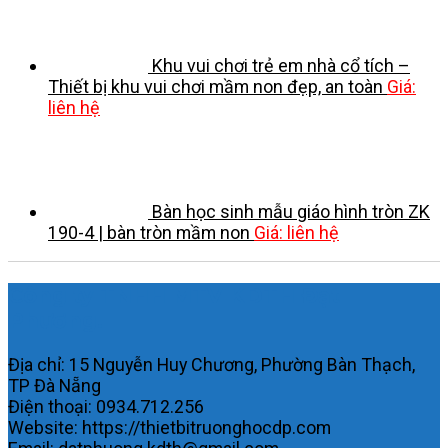
Khu vui chơi trẻ em nhà cổ tích –
Thiết bị khu vui chơi mầm non đẹp, an toàn
Giá:
liên hệ
Bàn học sinh mẫu giáo hình tròn ZK
190-4 | bàn tròn mầm non
Giá: liên hệ
Công ty TNHH MTV KDTH Đạt
Phương.
Địa chỉ: 15 Nguyễn Huy Chương, Phường Bàn Thạch,
TP Đà Nẵng
Điện thoại: 0934.712.256
Website: https://thietbitruonghocdp.com