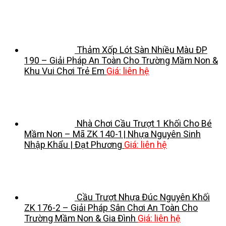
Thảm Xốp Lót Sàn Nhiều Màu ĐP
190 – Giải Pháp An Toàn Cho Trường Mầm Non &
Khu Vui Chơi Trẻ Em
Giá: liên hệ
Nhà Chơi Cầu Trượt 1 Khối Cho Bé
Mầm Non – Mã ZK 140-1| Nhựa Nguyên Sinh
Nhập Khẩu | Đạt Phương
Giá: liên hệ
Cầu Trượt Nhựa Đúc Nguyên Khối
ZK 176-2 – Giải Pháp Sân Chơi An Toàn Cho
Trường Mầm Non & Gia Đình
Giá: liên hệ