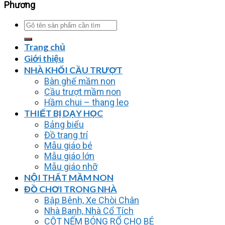
Phương
Tìm
kiếm:
Trang chủ
Giới thiệu
NHÀ KHỐI CẦU TRƯỢT
Bàn ghế mầm non
Cầu trượt mầm non
Hầm chui – thang leo
THIẾT BỊ DẠY HỌC
Bảng biểu
Đồ trang trí
Mẫu giáo bé
Mẫu giáo lớn
Mẫu giáo nhỡ
NỘI THẤT MẦM NON
ĐỒ CHƠI TRONG NHÀ
Bập Bênh, Xe Chòi Chân
Nhà Banh, Nhà Cổ Tích
CỘT NẾM BÓNG RỔ CHO BÉ