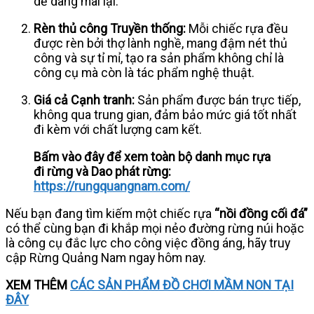
dễ dàng mài lại.
Rèn thủ công Truyền thống:
Mỗi chiếc rựa đều
được rèn bởi thợ lành nghề, mang đậm nét thủ
công và sự tỉ mỉ, tạo ra sản phẩm không chỉ là
công cụ mà còn là tác phẩm nghệ thuật.
Giá cả Cạnh tranh:
Sản phẩm được bán trực tiếp,
không qua trung gian, đảm bảo mức giá tốt nhất
đi kèm với chất lượng cam kết.
Bấm vào đây để xem toàn bộ danh mục rựa
đi rừng và Dao phát rừng:
https://rungquangnam.com/
Nếu bạn đang tìm kiếm một chiếc rựa
“nồi đồng cối đá”
có thể cùng bạn đi khắp mọi nẻo đường rừng núi hoặc
là công cụ đắc lực cho công việc đồng áng, hãy truy
cập Rừng Quảng Nam ngay hôm nay.
XEM THÊM
CÁC SẢN PHẨM ĐỒ CHƠI MẦM NON TẠI
ĐÂY