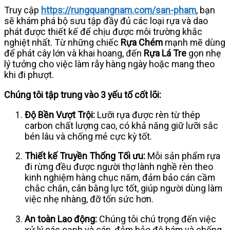
Truy cập
https://rungquangnam.com/san-pham
, bạn
sẽ khám phá bộ sưu tập đầy đủ các loại rựa và dao
phát được thiết kế để chịu được môi trường khắc
nghiệt nhất. Từ những chiếc
Rựa Chém
mạnh mẽ dùng
để phát cây lớn và khai hoang, đến
Rựa Lá Tre
gọn nhẹ
lý tưởng cho việc làm rẫy hàng ngày hoặc mang theo
khi đi phượt.
Chúng tôi tập trung vào 3 yếu tố cốt lõi:
Độ Bền Vượt Trội:
Lưỡi rựa được rèn từ thép
carbon chất lượng cao, có khả năng giữ lưỡi sắc
bén lâu và chống mẻ cực kỳ tốt.
Thiết kế Truyền Thống Tối ưu:
Mỗi sản phẩm rựa
đi rừng đều được người thợ lành nghề rèn theo
kinh nghiệm hàng chục năm, đảm bảo cán cầm
chắc chắn, cân bằng lực tốt, giúp người dùng làm
việc nhẹ nhàng, đỡ tốn sức hơn.
An toàn Lao động:
Chúng tôi chú trọng đến việc
xử lý các cạnh và cán, đảm bảo độ bám và chống