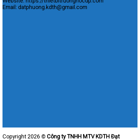
Website: https://thietbitruonghocdp.com
Email: datphuong.kdth@gmail.com
Copyright 2026 ©
Công ty TNHH MTV KDTH Đạt