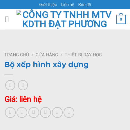
Skip
Giới thiệu
Liên hệ
Bản đồ
to
content
0
TRANG CHỦ
/
CỬA HÀNG
/
THIẾT BỊ DẠY HỌC
Bộ xếp hình xây dựng
Giá: liên hệ