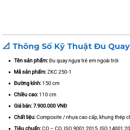
📐 Thông Số Kỹ Thuật Đu Quay
Tên sản phẩm:
Đu quay ngựa trẻ em ngoài trời
Mã sản phẩm:
ZKC 250-1
Đường kính:
150 cm
Chiều cao:
110 cm
Giá bán:
7.900.000 VNĐ
Chất liệu:
Composite / nhựa cao cấp, khung thép ch
Tiêu chuẩn:
CO – CQ, ISO 9001:2015, ISO 14001:2