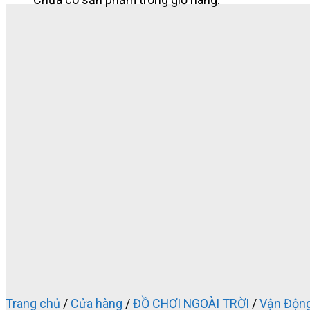
Trang chủ
/
Cửa hàng
/
ĐỒ CHƠI NGOÀI TRỜI
/
Vận Động