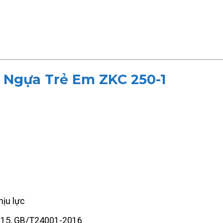
 Ngựa Trẻ Em ZKC 250-1
ịu lực
015, GB/T24001-2016