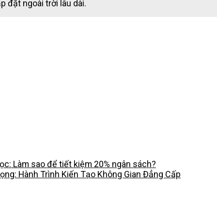
p đặt ngoài trời lâu dài.
c: Làm sao để tiết kiệm 20% ngân sách?
rọng: Hành Trình Kiến Tạo Không Gian Đẳng Cấp