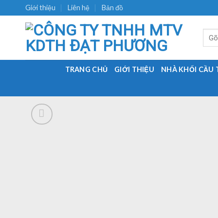
Skip
Giới thiệu
Liên hệ
Bản đồ
to
content
Tìm
kiếm:
TRANG CHỦ
GIỚI THIỆU
NHÀ KHỐI CẦU