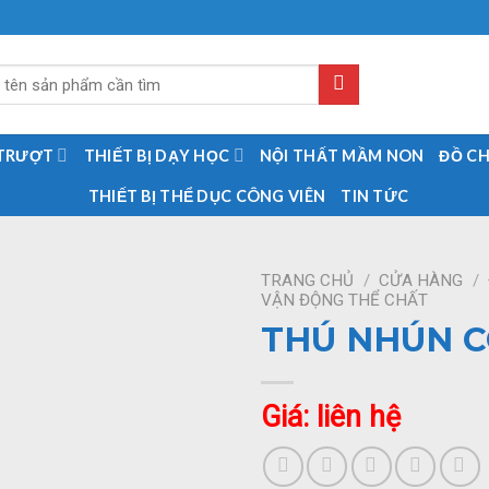
 TRƯỢT
THIẾT BỊ DẠY HỌC
NỘI THẤT MẦM NON
ĐỒ C
THIẾT BỊ THỂ DỤC CÔNG VIÊN
TIN TỨC
TRANG CHỦ
/
CỬA HÀNG
/
VẬN ĐỘNG THỂ CHẤT
THÚ NHÚN 
Giá: liên hệ