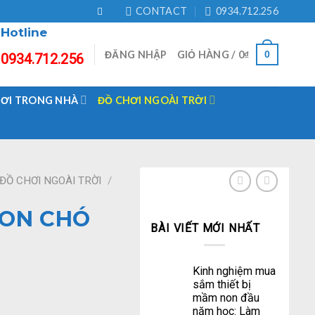
CONTACT
0934.712.256
Hotline
ĐĂNG NHẬP
GIỎ HÀNG /
0
₫
0
0934.712.256
HƠI TRONG NHÀ
ĐỒ CHƠI NGOÀI TRỜI
ĐỒ CHƠI NGOÀI TRỜI
/
CON CHÓ
BÀI VIẾT MỚI NHẤT
Kinh nghiệm mua
sắm thiết bị
mầm non đầu
năm học: Làm