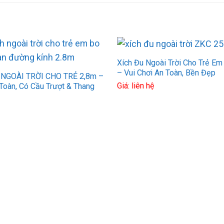
Xích Đu Ngoài Trời Cho Trẻ E
– Vui Chơi An Toàn, Bền Đẹp
NGOÀI TRỜI CHO TRẺ 2,8m –
Giá: liên hệ
Toàn, Có Cầu Trượt & Thang