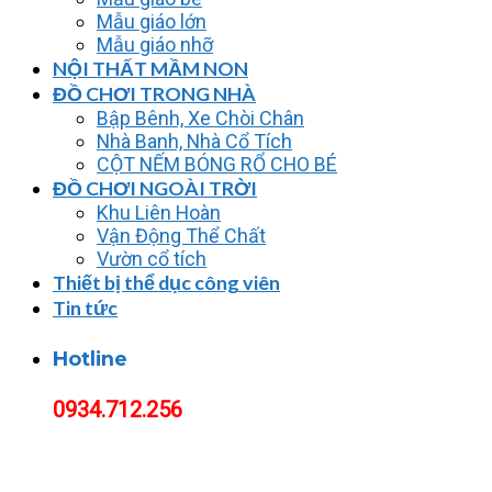
Mẫu giáo lớn
Mẫu giáo nhỡ
NỘI THẤT MẦM NON
ĐỒ CHƠI TRONG NHÀ
Bập Bênh, Xe Chòi Chân
Nhà Banh, Nhà Cổ Tích
CỘT NẾM BÓNG RỔ CHO BÉ
ĐỒ CHƠI NGOÀI TRỜI
Khu Liên Hoàn
Vận Động Thể Chất
Vườn cổ tích
Thiết bị thể dục công viên
Tin tức
Hotline
0934.712.256