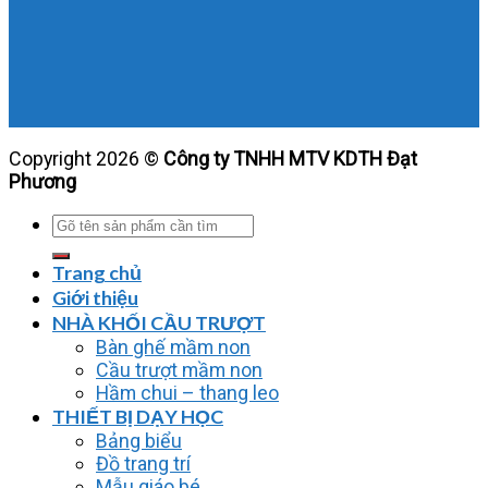
Copyright 2026 ©
Công ty TNHH MTV KDTH Đạt
Phương
Tìm
kiếm:
Trang chủ
Giới thiệu
NHÀ KHỐI CẦU TRƯỢT
Bàn ghế mầm non
Cầu trượt mầm non
Hầm chui – thang leo
THIẾT BỊ DẠY HỌC
Bảng biểu
Đồ trang trí
Mẫu giáo bé