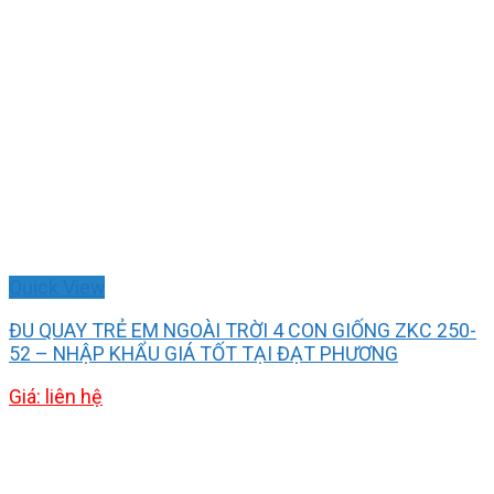
Quick View
ĐU QUAY TRẺ EM NGOÀI TRỜI 4 CON GIỐNG ZKC 250-
52 – NHẬP KHẨU GIÁ TỐT TẠI ĐẠT PHƯƠNG
Giá: liên hệ