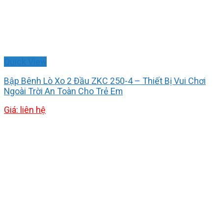
Quick View
Bập Bênh Lò Xo 2 Đầu ZKC 250-4 – Thiết Bị Vui Chơi
Ngoài Trời An Toàn Cho Trẻ Em
Giá: liên hệ