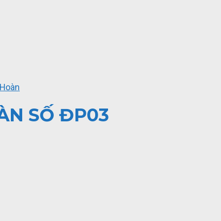
 Hoàn
OÀN SỐ ĐP03