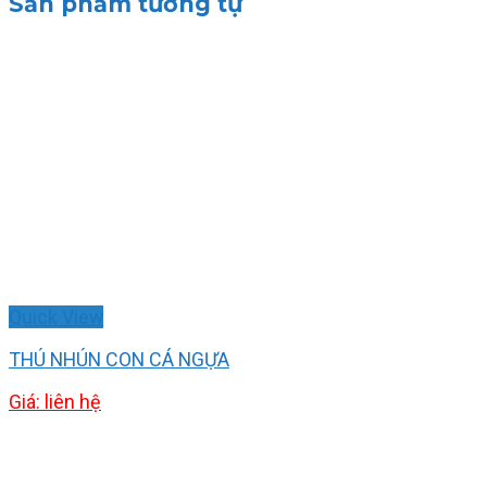
Sản phẩm tương tự
Quick View
THÚ NHÚN CON CÁ NGỰA
Giá: liên hệ