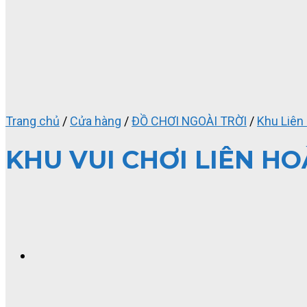
Trang chủ
/
Cửa hàng
/
ĐỒ CHƠI NGOÀI TRỜI
/
Khu Liên
KHU VUI CHƠI LIÊN H