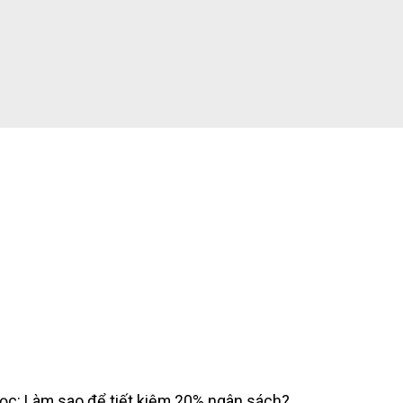
c: Làm sao để tiết kiệm 20% ngân sách?