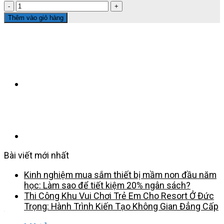
BỘ
LIÊN
Thêm vào giỏ hàng
HOÀN
CẦU
TRƯỢT
NGOÀI
TRỜI
8025
–
GIẢI
PHÁP
HOÀN
HẢO
CHO
KHU
Bài viết mới nhất
VUI
CHƠI
Kinh nghiệm mua sắm thiết bị mầm non đầu năm
TRẺ
học: Làm sao để tiết kiệm 20% ngân sách?
EM
Thi Công Khu Vui Chơi Trẻ Em Cho Resort Ở Đức
số
Trọng: Hành Trình Kiến Tạo Không Gian Đẳng Cấp
lượng