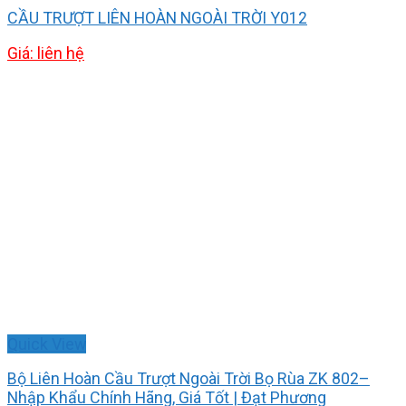
CẦU TRƯỢT LIÊN HOÀN NGOÀI TRỜI Y012
Giá: liên hệ
Quick View
Bộ Liên Hoàn Cầu Trượt Ngoài Trời Bọ Rùa ZK 802–
Nhập Khẩu Chính Hãng, Giá Tốt | Đạt Phương