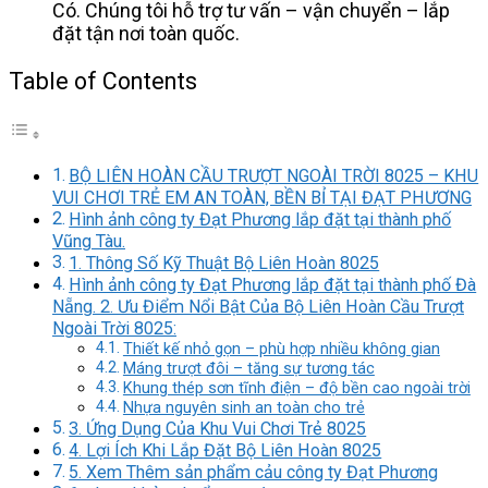
Có. Chúng tôi hỗ trợ tư vấn – vận chuyển – lắp
đặt tận nơi toàn quốc.
Table of Contents
BỘ LIÊN HOÀN CẦU TRƯỢT NGOÀI TRỜI 8025 – KHU
VUI CHƠI TRẺ EM AN TOÀN, BỀN BỈ TẠI ĐẠT PHƯƠNG
Hình ảnh công ty Đạt Phương lắp đặt tại thành phố
Vũng Tàu.
1. Thông Số Kỹ Thuật Bộ Liên Hoàn 8025
Hình ảnh công ty Đạt Phương lắp đặt tại thành phố Đà
Nẵng. 2. Ưu Điểm Nổi Bật Của Bộ Liên Hoàn Cầu Trượt
Ngoài Trời 8025:
Thiết kế nhỏ gọn – phù hợp nhiều không gian
Máng trượt đôi – tăng sự tương tác
Khung thép sơn tĩnh điện – độ bền cao ngoài trời
Nhựa nguyên sinh an toàn cho trẻ
3. Ứng Dụng Của Khu Vui Chơi Trẻ 8025
4. Lợi Ích Khi Lắp Đặt Bộ Liên Hoàn 8025
5. Xem Thêm sản phẩm cảu công ty Đạt Phương