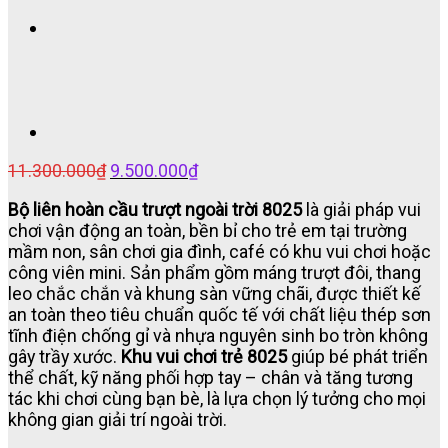
Giá
Giá
11.300.000
₫
9.500.000
₫
gốc
hiện
Bộ liên hoàn cầu trượt ngoài trời 8025
là giải pháp vui
là:
tại
chơi vận động an toàn, bền bỉ cho trẻ em tại trường
11.300.000₫.
là:
mầm non, sân chơi gia đình, café có khu vui chơi hoặc
9.500.000₫.
công viên mini. Sản phẩm gồm máng trượt đôi, thang
leo chắc chắn và khung sàn vững chãi, được thiết kế
an toàn theo tiêu chuẩn quốc tế với chất liệu thép sơn
tĩnh điện chống gỉ và nhựa nguyên sinh bo tròn không
gây trầy xước.
Khu vui chơi trẻ 8025
giúp bé phát triển
thể chất, kỹ năng phối hợp tay – chân và tăng tương
tác khi chơi cùng bạn bè, là lựa chọn lý tưởng cho mọi
không gian giải trí ngoài trời.