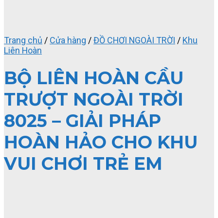
Trang chủ
/
Cửa hàng
/
ĐỒ CHƠI NGOÀI TRỜI
/
Khu
Liên Hoàn
BỘ LIÊN HOÀN CẦU
TRƯỢT NGOÀI TRỜI
8025 – GIẢI PHÁP
HOÀN HẢO CHO KHU
VUI CHƠI TRẺ EM