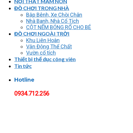
NỘI THẤT MẦM NON
ĐỒ CHƠI TRONG NHÀ
Bập Bênh, Xe Chòi Chân
Nhà Banh, Nhà Cổ Tích
CỘT NẾM BÓNG RỔ CHO BÉ
ĐỒ CHƠI NGOÀI TRỜI
Khu Liên Hoàn
Vận Động Thể Chất
Vườn cổ tích
Thiết bị thể dục công viên
Tin tức
Hotline
0934.712.256