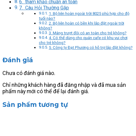
6. tham khảo chuẩn an toàn
7. Câu Hỏi Thường Gặp
1. Bộ liên hoàn ngoài trời 8025 phù hợp cho độ
tuổi nào?
2. Bộ liên hoàn có bền khi lắp đặt ngoài trời
không?
3. Máng trượt đôi có an toàn cho trẻ không?
4. Có thể dùng cho quán cafe có khu vui chơi
cho trẻ không?
5. Công ty Đạt Phương có hỗ trợ lắp đặt không?
Đánh giá
Chưa có đánh giá nào.
Chỉ những khách hàng đã đăng nhập và đã mua sản
phẩm này mới có thể để lại đánh giá.
Sản phẩm tương tự