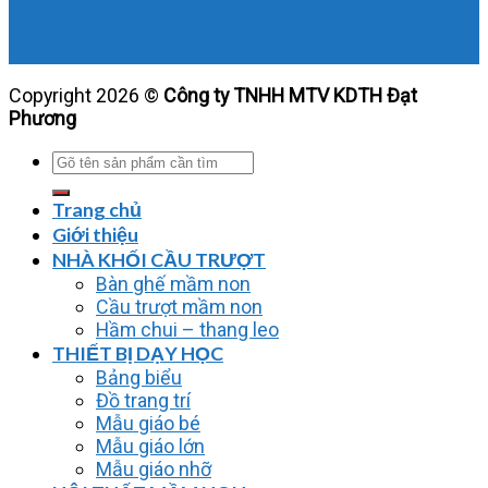
Copyright 2026 ©
Công ty TNHH MTV KDTH Đạt
Phương
Tìm
kiếm:
Trang chủ
Giới thiệu
NHÀ KHỐI CẦU TRƯỢT
Bàn ghế mầm non
Cầu trượt mầm non
Hầm chui – thang leo
THIẾT BỊ DẠY HỌC
Bảng biểu
Đồ trang trí
Mẫu giáo bé
Mẫu giáo lớn
Mẫu giáo nhỡ