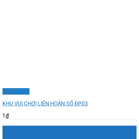
Quick View
KHU VUI CHƠI LIÊN HOÀN SỐ ĐP03
1
₫
Công ty TNHH MTV KDTH Đạt
Phương.