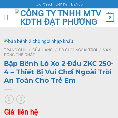
Skip
Giới thiệu
Liên hệ
Bản đồ
to
content
0
TRANG CHỦ
/
CỬA HÀNG
/
ĐỒ CHƠI NGOÀI TRỜI
/
VẬN
ĐỘNG THỂ CHẤT
Bập Bênh Lò Xo 2 Đầu ZKC 250-
4 – Thiết Bị Vui Chơi Ngoài Trời
An Toàn Cho Trẻ Em
Giá: liên hệ