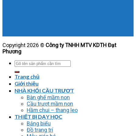
Copyright 2026 ©
Công ty TNHH MTV KDTH Đạt
Phương
Tìm
kiếm:
Trang chủ
Giới thiệu
NHÀ KHỐI CẦU TRƯỢT
Bàn ghế mầm non
Cầu trượt mầm non
Hầm chui – thang leo
THIẾT BỊ DẠY HỌC
Bảng biểu
Đồ trang trí