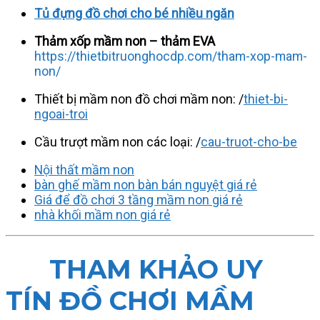
Tủ đựng đồ chơi cho bé nhiều ngăn
Thảm xốp mầm non – thảm EVA
https://thietbitruonghocdp.com/tham-xop-mam-
non/
Thiết bị mầm non đồ chơi mầm non: /
thiet-bi-
ngoai-troi
Cầu trượt mầm non các loại: /
cau-truot-cho-be
Nội thất mầm non
bàn ghế mầm non bàn bán nguyệt giá rẻ
Giá để đồ chơi 3 tầng mầm non giá rẻ
nhà khối mầm non giá rẻ
THAM KHẢO UY
TÍN ĐỒ CHƠI MẦM