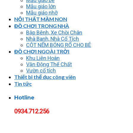
Mẫu giáo bé
Mẫu giáo lớn
Mẫu giáo nhỡ
NỘI THẤT MẦM NON
ĐỒ CHƠI TRONG NHÀ
Bập Bênh, Xe Chòi Chân
Nhà Banh, Nhà Cổ Tích
CỘT NẾM BÓNG RỔ CHO BÉ
ĐỒ CHƠI NGOÀI TRỜI
Khu Liên Hoàn
Vận Động Thể Chất
Vườn cổ tích
Thiết bị thể dục công viên
Tin tức
Hotline
0934.712.256