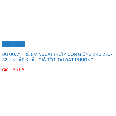
Quick View
ĐU QUAY TRẺ EM NGOÀI TRỜI 4 CON GIỐNG ZKC 250-
52 – NHẬP KHẨU GIÁ TỐT TẠI ĐẠT PHƯƠNG
Giá: liên hệ