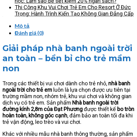
học: Làm sao để tiết kiệm 20% ngân sách?
Thi Công Khu Vui Chơi Trẻ Em Cho Resort Ở Đức
Trọng: Hành Trình Kiến Tạo Không Gian Đẳng Cấp
Mô tả
Đánh giá (0)
Giải pháp nhà banh ngoài trời
an toàn – bền bỉ cho trẻ mầm
non
Trong các thiết bị vui chơi dành cho trẻ nhỏ,
nhà banh
ngoài trời cho trẻ em
luôn là lựa chọn được ưu tiên tại
trường mầm non, nhóm trẻ, khu vui chơi và không gian
dịch vụ có trẻ em. Sản phẩm
Nhà banh ngoài trời
đường kính 2,8m của Đạt Phương
được thiết kế
bo tròn
hoàn toàn, không góc cạnh
, đảm bảo an toàn tối đa khi
trẻ vận động, leo trèo và vui chơi.
Khác với nhiều mẫu nhà banh thông thường, sản phẩm