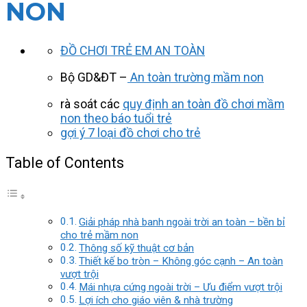
NON
ĐỒ CHƠI TRẺ EM AN TOÀN
Bộ GD&ĐT –
An toàn trường mầm non
rà soát các
quy định an toàn đồ chơi mầm
non theo báo tuổi trẻ
gợi ý 7 loại đồ chơi cho trẻ
Table of Contents
Giải pháp nhà banh ngoài trời an toàn – bền bỉ
cho trẻ mầm non
Thông số kỹ thuật cơ bản
Thiết kế bo tròn – Không góc cạnh – An toàn
vượt trội
Mái nhựa cứng ngoài trời – Ưu điểm vượt trội
Lợi ích cho giáo viên & nhà trường