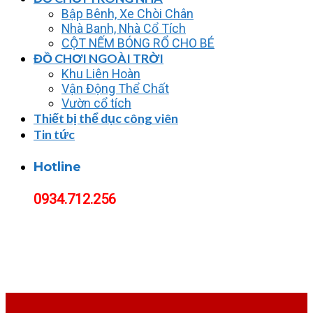
Bập Bênh, Xe Chòi Chân
Nhà Banh, Nhà Cổ Tích
CỘT NẾM BÓNG RỔ CHO BÉ
ĐỒ CHƠI NGOÀI TRỜI
Khu Liên Hoàn
Vận Động Thể Chất
Vườn cổ tích
Thiết bị thể dục công viên
Tin tức
Hotline
0934.712.256