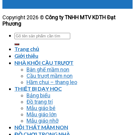
Copyright 2026 ©
Công ty TNHH MTV KDTH Đạt
Phương
Tìm
kiếm:
Trang chủ
Giới thiệu
NHÀ KHỐI CẦU TRƯỢT
Bàn ghế mầm non
Cầu trượt mầm non
Hầm chui – thang leo
THIẾT BỊ DẠY HỌC
Bảng biểu
Đồ trang trí
Mẫu giáo bé
Mẫu giáo lớn
Mẫu giáo nhỡ
NỘI THẤT MẦM NON
ĐỒ CHƠI TRONG NHÀ