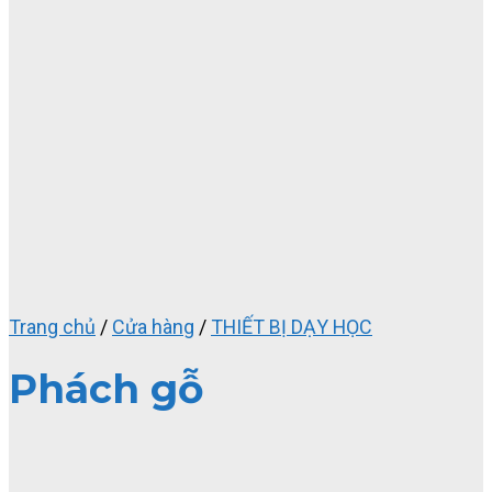
Trang chủ
/
Cửa hàng
/
THIẾT BỊ DẠY HỌC
Phách gỗ