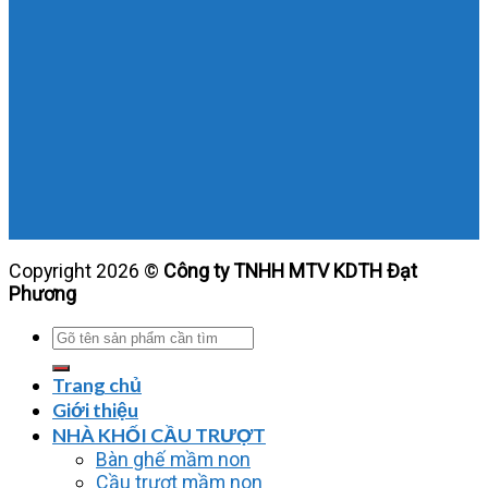
Copyright 2026 ©
Công ty TNHH MTV KDTH Đạt
Phương
Tìm
kiếm:
Trang chủ
Giới thiệu
NHÀ KHỐI CẦU TRƯỢT
Bàn ghế mầm non
Cầu trượt mầm non