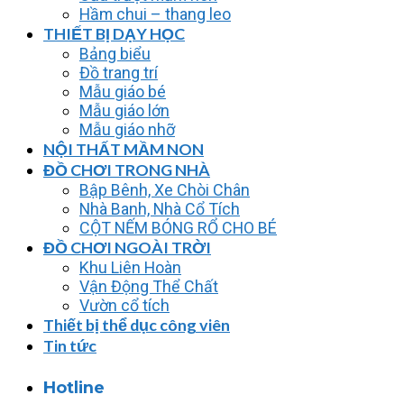
Hầm chui – thang leo
THIẾT BỊ DẠY HỌC
Bảng biểu
Đồ trang trí
Mẫu giáo bé
Mẫu giáo lớn
Mẫu giáo nhỡ
NỘI THẤT MẦM NON
ĐỒ CHƠI TRONG NHÀ
Bập Bênh, Xe Chòi Chân
Nhà Banh, Nhà Cổ Tích
CỘT NẾM BÓNG RỔ CHO BÉ
ĐỒ CHƠI NGOÀI TRỜI
Khu Liên Hoàn
Vận Động Thể Chất
Vườn cổ tích
Thiết bị thể dục công viên
Tin tức
Hotline