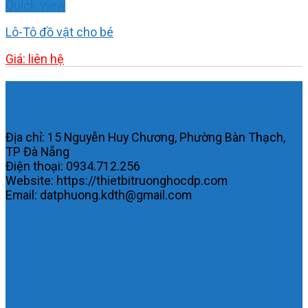
Quick View
Lô-Tô đồ vật cho bé
Giá: liên hệ
Công ty TNHH MTV KDTH Đạt
Phương.
Địa chỉ: 15 Nguyễn Huy Chương, Phường Bàn Thạch,
TP Đà Nẵng
Điện thoại: 0934.712.256
Website: https://thietbitruonghocdp.com
Email: datphuong.kdth@gmail.com