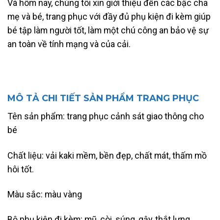
Và hôm nay, chúng tôi xin giới thiệu đến các bậc cha
mẹ và bé, trang phục với đầy đủ phụ kiện đi kèm giúp
bé tập làm người tốt, làm một chú công an bảo vệ sự
an toàn về tính mạng và của cải.
MÔ TẢ CHI TIẾT SẢN PHẨM TRANG PHỤC
Tên sản phẩm: trang phục cảnh sát giao thông cho
bé
Chất liệu: vải kaki mềm, bền đẹp, chất mát, thấm mồ
hôi tốt.
Màu sắc: màu vàng
Bộ phụ kiện đi kèm: mũ, còi, súng, gậy, thắt lưng