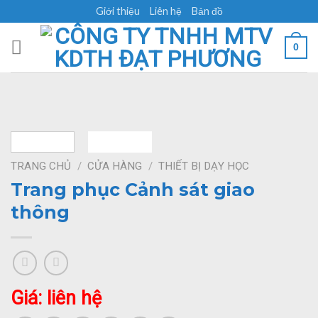
Skip
Giới thiệu
Liên hệ
Bản đồ
to
content
0
TRANG CHỦ
/
CỬA HÀNG
/
THIẾT BỊ DẠY HỌC
Trang phục Cảnh sát giao
thông
Giá: liên hệ