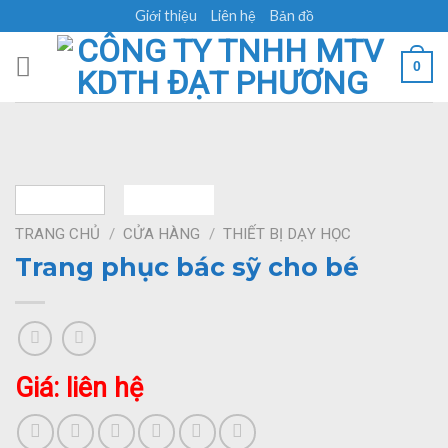
Skip
Giới thiệu
Liên hệ
Bản đồ
to
content
0
TRANG CHỦ
/
CỬA HÀNG
/
THIẾT BỊ DẠY HỌC
Trang phục bác sỹ cho bé
Giá: liên hệ