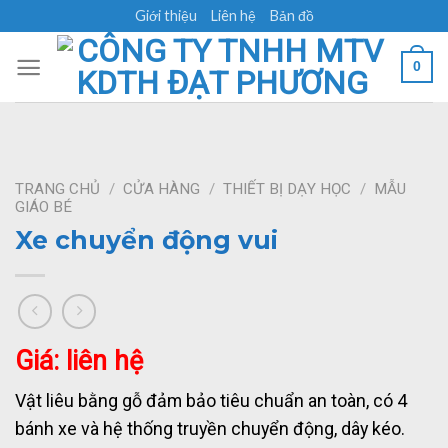
Skip
Giới thiệu
Liên hệ
Bản đồ
to
content
0
TRANG CHỦ
/
CỬA HÀNG
/
THIẾT BỊ DẠY HỌC
/
MẪU
GIÁO BÉ
Xe chuyển động vui
Giá: liên hệ
Vật liêu bằng gỗ đảm bảo tiêu chuẩn an toàn, có 4
bánh xe và hệ thống truyền chuyển động, dây kéo.