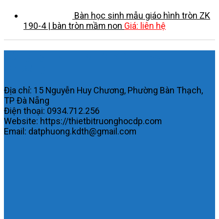
Bàn học sinh mẫu giáo hình tròn ZK
190-4 | bàn tròn mầm non
Giá: liên hệ
Công ty TNHH MTV KDTH Đạt
Phương.
Địa chỉ: 15 Nguyễn Huy Chương, Phường Bàn Thạch,
TP Đà Nẵng
Điện thoại: 0934.712.256
Website: https://thietbitruonghocdp.com
Email: datphuong.kdth@gmail.com