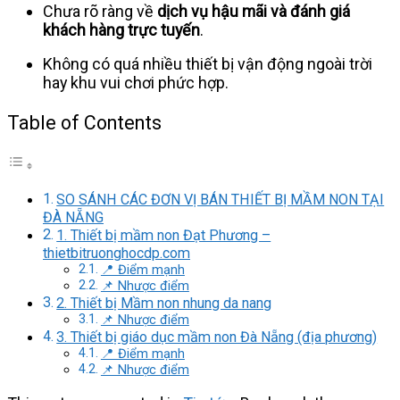
Chưa rõ ràng về
dịch vụ hậu mãi và đánh giá
khách hàng trực tuyến
.
Không có quá nhiều thiết bị vận động ngoài trời
hay khu vui chơi phức hợp.
Table of Contents
SO SÁNH CÁC ĐƠN VỊ BÁN THIẾT BỊ MẦM NON TẠI
ĐÀ NẴNG
1. Thiết bị mầm non Đạt Phương –
thietbitruonghocdp.com
📍 Điểm mạnh
📌 Nhược điểm
2. Thiết bị Mầm non nhung da nang
📌 Nhược điểm
3. Thiết bị giáo dục mầm non Đà Nẵng (địa phương)
📍 Điểm mạnh
📌 Nhược điểm