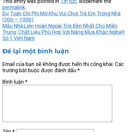
This entry was posted in
Tin tức
. Bookmark the
permalink
.
Dự Toán Chi Phí Mở Khu Vui Chơi Trẻ Em Trong Nhà
(20tr – 100tr)
Mẫu Nhà Liên Hoàn Ngoài Trời Bền Nhất Cho Miền
Trung: Chất Liệu Phù Hợp Với Nắng Mưa Khắc Nghiệt
Số 1 Việt Nam
Để lại một bình luận
Email của bạn sẽ không được hiển thị công khai.
Các
trường bắt buộc được đánh dấu
*
Bình luận
*
Tên
*