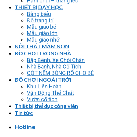
Hầm chui – thang leo
THIẾT BỊ DẠY HỌC
Bảng biểu
Đồ trang trí
Mẫu giáo bé
Mẫu giáo lớn
Mẫu giáo nhỡ
NỘI THẤT MẦM NON
ĐỒ CHƠI TRONG NHÀ
Bập Bênh, Xe Chòi Chân
Nhà Banh, Nhà Cổ Tích
CỘT NẾM BÓNG RỔ CHO BÉ
ĐỒ CHƠI NGOÀI TRỜI
Khu Liên Hoàn
Vận Động Thể Chất
Vườn cổ tích
Thiết bị thể dục công viên
Tin tức
Hotline