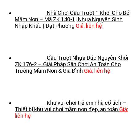
Nhà Chơi Cầu Trượt 1 Khối Cho Bé
Mầm Non – Mã ZK 140-1| Nhựa Nguyên Sinh
Nhập Khẩu | Đạt Phương
Giá: liên hệ
Cầu Trượt Nhựa Đúc Nguyên Khối
ZK 176-2 – Giải Pháp Sân Chơi An Toàn Cho
Trường Mầm Non & Gia Đình
Giá: liên hệ
Khu vui chơi trẻ em nhà cổ tích –
Thiết bị khu vui chơi mầm non đẹp, an toàn
Giá:
liên hệ