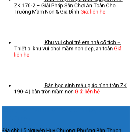
ZK 176-2 – Giải Pháp Sân Chơi An Toàn Cho
Trường Mầm Non & Gia Đình
Giá: liên hệ
Khu vui chơi trẻ em nhà cổ tích –
Thiết bị khu vui chơi mầm non đẹp, an toàn
Giá:
liên hệ
Bàn học sinh mẫu giáo hình tròn ZK
190-4 | bàn tròn mầm non
Giá: liên hệ
Công ty TNHH MTV KDTH Đạt
Phương.
Địa chỉ: 15 Nguyễn Huy Chương, Phường Bàn Thạch,