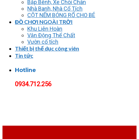
Bập Bênh, Xe Chòi Chân
Nhà Banh, Nhà Cổ Tích
CỘT NẾM BÓNG RỔ CHO BÉ
ĐỒ CHƠI NGOÀI TRỜI
Khu Liên Hoàn
Vận Động Thể Chất
Vườn cổ tích
Thiết bị thể dục công viên
Tin tức
Hotline
0934.712.256