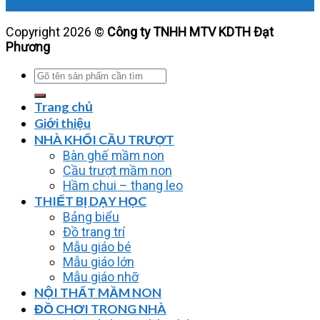
Copyright 2026 ©
Công ty TNHH MTV KDTH Đạt
Phương
Tìm
kiếm:
Trang chủ
Giới thiệu
NHÀ KHỐI CẦU TRƯỢT
Bàn ghế mầm non
Cầu trượt mầm non
Hầm chui – thang leo
THIẾT BỊ DẠY HỌC
Bảng biểu
Đồ trang trí
Mẫu giáo bé
Mẫu giáo lớn
Mẫu giáo nhỡ
NỘI THẤT MẦM NON
ĐỒ CHƠI TRONG NHÀ