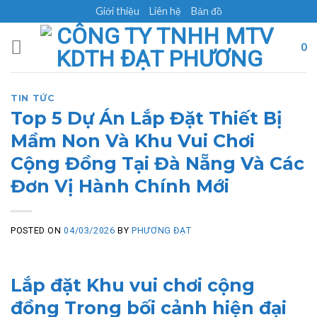
Skip
Giới thiệu
Liên hệ
Bản đồ
to
content
0
TIN TỨC
Top 5 Dự Án Lắp Đặt Thiết Bị
Mầm Non Và Khu Vui Chơi
Cộng Đồng Tại Đà Nẵng Và Các
Đơn Vị Hành Chính Mới
POSTED ON
04/03/2026
BY
PHƯƠNG ĐẠT
Lắp đặt Khu vui chơi cộng
đồng Trong bối cảnh hiện đại