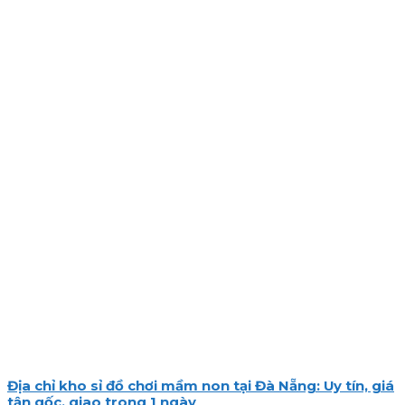
Địa chỉ kho sỉ đồ chơi mầm non tại Đà Nẵng: Uy tín, giá
tận gốc, giao trong 1 ngày