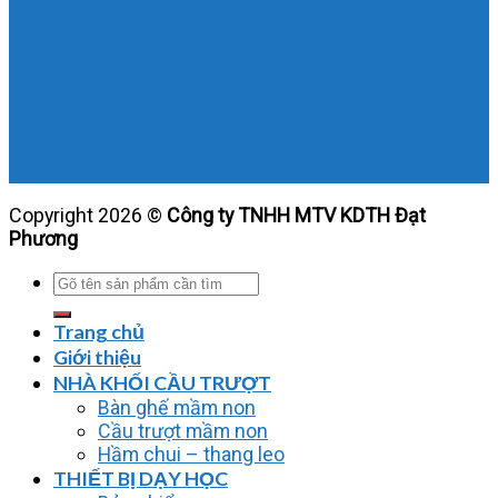
Copyright 2026 ©
Công ty TNHH MTV KDTH Đạt
Phương
Tìm
kiếm:
Trang chủ
Giới thiệu
NHÀ KHỐI CẦU TRƯỢT
Bàn ghế mầm non
Cầu trượt mầm non
Hầm chui – thang leo
THIẾT BỊ DẠY HỌC