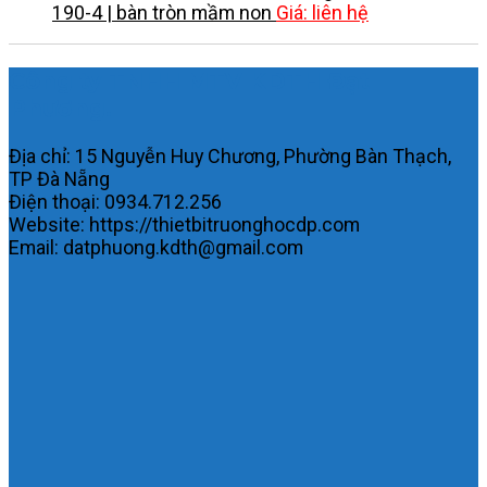
190-4 | bàn tròn mầm non
Giá: liên hệ
Công ty TNHH MTV KDTH Đạt
Phương.
Địa chỉ: 15 Nguyễn Huy Chương, Phường Bàn Thạch,
TP Đà Nẵng
Điện thoại: 0934.712.256
Website: https://thietbitruonghocdp.com
Email: datphuong.kdth@gmail.com