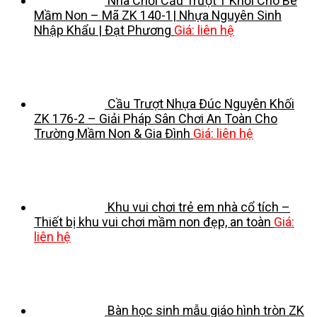
Nhà Chơi Cầu Trượt 1 Khối Cho Bé
Mầm Non – Mã ZK 140-1| Nhựa Nguyên Sinh
Nhập Khẩu | Đạt Phương
Giá: liên hệ
Cầu Trượt Nhựa Đúc Nguyên Khối
ZK 176-2 – Giải Pháp Sân Chơi An Toàn Cho
Trường Mầm Non & Gia Đình
Giá: liên hệ
Khu vui chơi trẻ em nhà cổ tích –
Thiết bị khu vui chơi mầm non đẹp, an toàn
Giá:
liên hệ
Bàn học sinh mẫu giáo hình tròn ZK