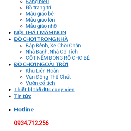
Bảng biểu
Đồ trang trí
Mẫu giáo bé
Mẫu giáo lớn
Mẫu giáo nhỡ
NỘI THẤT MẦM NON
ĐỒ CHƠI TRONG NHÀ
Bập Bênh, Xe Chòi Chân
Nhà Banh, Nhà Cổ Tích
CỘT NẾM BÓNG RỔ CHO BÉ
ĐỒ CHƠI NGOÀI TRỜI
Khu Liên Hoàn
Vận Động Thể Chất
Vườn cổ tích
Thiết bị thể dục công viên
Tin tức
Hotline
0934.712.256