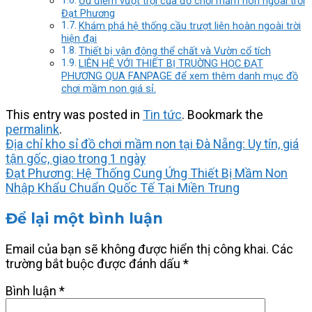
Ưu điểm vượt trội của đồ chơi mầm non ngoài trời
Đạt Phương
Khám phá hệ thống cầu trượt liên hoàn ngoài trời
hiện đại
Thiết bị vận động thể chất và Vườn cổ tích
LIÊN HỆ VỚI THIẾT BỊ TRUỜNG HỌC ĐẠT
PHƯƠNG QUA FANPAGE để xem thêm danh mục đồ
chơi mầm non giá sỉ.
This entry was posted in
Tin tức
. Bookmark the
permalink
.
Địa chỉ kho sỉ đồ chơi mầm non tại Đà Nẵng: Uy tín, giá
tận gốc, giao trong 1 ngày
Đạt Phương: Hệ Thống Cung Ứng Thiết Bị Mầm Non
Nhập Khẩu Chuẩn Quốc Tế Tại Miền Trung
Để lại một bình luận
Email của bạn sẽ không được hiển thị công khai.
Các
trường bắt buộc được đánh dấu
*
Bình luận
*