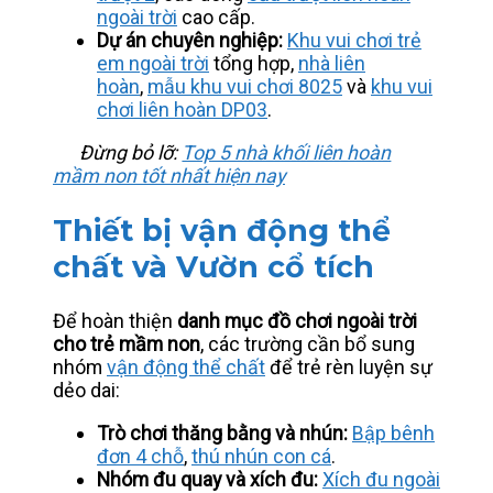
ngoài trời
cao cấp.
Dự án chuyên nghiệp:
Khu vui chơi trẻ
em ngoài trời
tổng hợp,
nhà liên
hoàn
,
mẫu khu vui chơi 8025
và
khu vui
chơi liên hoàn DP03
.
Đừng bỏ lỡ:
Top 5 nhà khối liên hoàn
mầm non tốt nhất hiện nay
Thiết bị vận động thể
chất và Vườn cổ tích
Để hoàn thiện
danh mục đồ chơi ngoài trời
cho trẻ mầm non
, các trường cần bổ sung
nhóm
vận động thể chất
để trẻ rèn luyện sự
dẻo dai:
Trò chơi thăng bằng và nhún:
Bập bênh
đơn 4 chỗ
,
thú nhún con cá
.
Nhóm đu quay và xích đu:
Xích đu ngoài