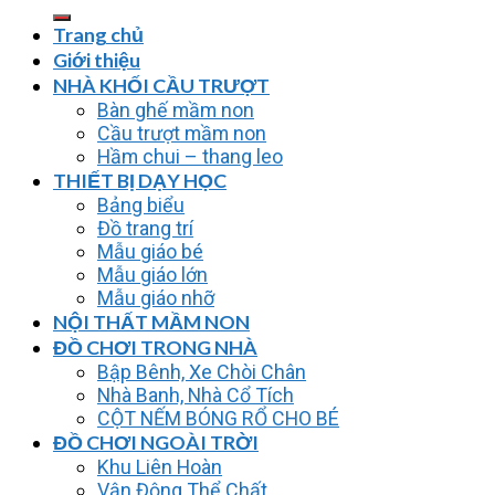
kiếm:
Trang chủ
Giới thiệu
NHÀ KHỐI CẦU TRƯỢT
Bàn ghế mầm non
Cầu trượt mầm non
Hầm chui – thang leo
THIẾT BỊ DẠY HỌC
Bảng biểu
Đồ trang trí
Mẫu giáo bé
Mẫu giáo lớn
Mẫu giáo nhỡ
NỘI THẤT MẦM NON
ĐỒ CHƠI TRONG NHÀ
Bập Bênh, Xe Chòi Chân
Nhà Banh, Nhà Cổ Tích
CỘT NẾM BÓNG RỔ CHO BÉ
ĐỒ CHƠI NGOÀI TRỜI
Khu Liên Hoàn
Vận Động Thể Chất