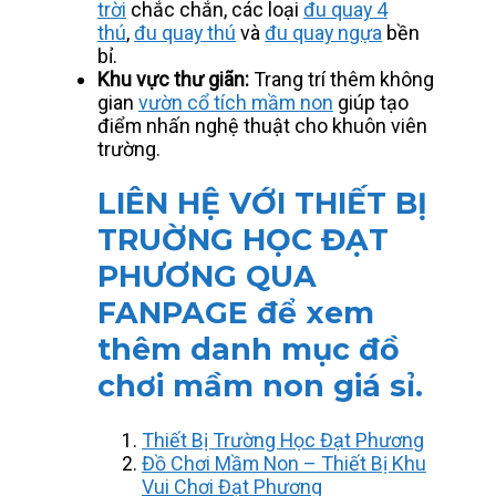
trời
chắc chắn, các loại
đu quay 4
thú
,
đu quay thú
và
đu quay ngựa
bền
bỉ.
Khu vực thư giãn:
Trang trí thêm không
gian
vườn cổ tích mầm non
giúp tạo
điểm nhấn nghệ thuật cho khuôn viên
trường.
LIÊN HỆ VỚI THIẾT BỊ
TRUỜNG HỌC ĐẠT
PHƯƠNG QUA
FANPAGE để xem
thêm danh mục đồ
chơi mầm non giá sỉ.
Thiết Bị Trường Học Đạt Phương
Đồ Chơi Mầm Non – Thiết Bị Khu
Vui Chơi Đạt Phương