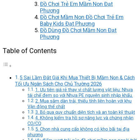
Đồ Chơi Trẻ Em Mầm Non Đạt
Phương
Đồ Chơi Mầm Non Đồ Chơi Trẻ Em
Baby Kids Đạt Phương
Đồ Dùng Đồ Chơi Mầm Non Đạt
Phương
Table of Contents
5 Sai Lầm Đắt Giá Khi Mua Thiết Bị Mầm Non & Cách
Tối Ưu Ngân Sách Cho Chủ Trường 2026
1. Ưu tiên giá rẻ thay vì chất lượng vật liệu: Nhựa
tái chế đem so với Nhựa PE nguyên sinh nhập khẩu.
2. Mua sắm dàn trải, thiếu tính liên hoàn với khu
Vận động thể chất
3. Bỏ qua quy chuẩn diện tích và an toàn kỹ thuật
4. Không kiểm tra hồ sơ năng lực và chứng nhận
CO/CQ
5. Chọn nhà cung cấp không có kho bãi tại địa
phương