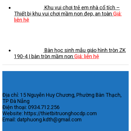
Khu vui chơi trẻ em nhà cổ tích –
Thiết bị khu vui chơi mầm non đẹp, an toàn
Giá:
liên hệ
Bàn học sinh mẫu giáo hình tròn ZK
190-4 | bàn tròn mầm non
Giá: liên hệ
Công ty TNHH MTV KDTH Đạt
Phương.
Địa chỉ: 15 Nguyễn Huy Chương, Phường Bàn Thạch,
TP Đà Nẵng
Điện thoại: 0934.712.256
Website: https://thietbitruonghocdp.com
Email: datphuong.kdth@gmail.com