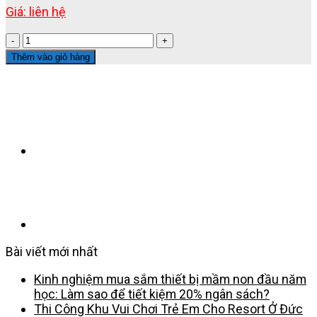
Giá: liên hệ
BỘ
CHỮ
Thêm vào giỏ hàng
VÀ
SỐ
(
DÙNG
CHO
CHÁU
)
số
lượng
Bài viết mới nhất
Kinh nghiệm mua sắm thiết bị mầm non đầu năm
học: Làm sao để tiết kiệm 20% ngân sách?
Thi Công Khu Vui Chơi Trẻ Em Cho Resort Ở Đức