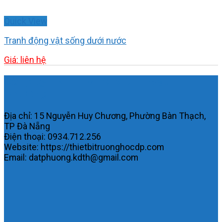
Quick View
Tranh động vật sống dưới nước
Giá: liên hệ
Công ty TNHH MTV KDTH Đạt
Phương.
Địa chỉ: 15 Nguyễn Huy Chương, Phường Bàn Thạch,
TP Đà Nẵng
Điện thoại: 0934.712.256
Website: https://thietbitruonghocdp.com
Email: datphuong.kdth@gmail.com