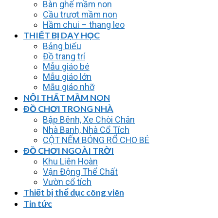
Bàn ghế mầm non
Cầu trượt mầm non
Hầm chui – thang leo
THIẾT BỊ DẠY HỌC
Bảng biểu
Đồ trang trí
Mẫu giáo bé
Mẫu giáo lớn
Mẫu giáo nhỡ
NỘI THẤT MẦM NON
ĐỒ CHƠI TRONG NHÀ
Bập Bênh, Xe Chòi Chân
Nhà Banh, Nhà Cổ Tích
CỘT NẾM BÓNG RỔ CHO BÉ
ĐỒ CHƠI NGOÀI TRỜI
Khu Liên Hoàn
Vận Động Thể Chất
Vườn cổ tích
Thiết bị thể dục công viên
Tin tức