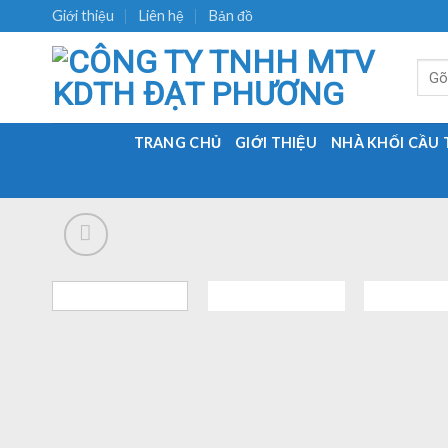
Skip
Giới thiệu
Liên hệ
Bản đồ
to
content
Tìm
kiếm:
TRANG CHỦ
GIỚI THIỆU
NHÀ KHỐI CẦU