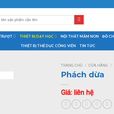
 TRƯỢT
THIẾT BỊ DẠY HỌC
NỘI THẤT MẦM NON
ĐỒ C
THIẾT BỊ THỂ DỤC CÔNG VIÊN
TIN TỨC
TRANG CHỦ
/
CỬA HÀNG
/
Phách dừa
Giá: liên hệ