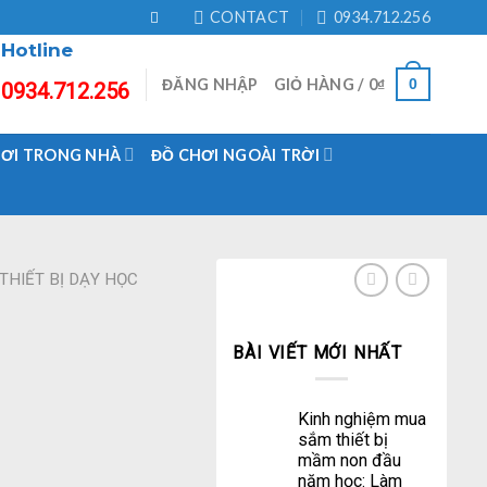
CONTACT
0934.712.256
Hotline
ĐĂNG NHẬP
GIỎ HÀNG /
0
₫
0
0934.712.256
HƠI TRONG NHÀ
ĐỒ CHƠI NGOÀI TRỜI
THIẾT BỊ DẠY HỌC
BÀI VIẾT MỚI NHẤT
Kinh nghiệm mua
sắm thiết bị
mầm non đầu
năm học: Làm