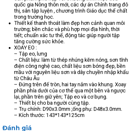
quốc gia Nông thôn mới, các dự án Chỉnh trang đô
thị, sân tập luyện , chương trình Giáo dục thể chất
trong trường học.
Thiết kế thanh thoát làm đẹp hơn cảnh quan môi
trường; bền chắc và phù hợp mọi địa hình, thời
tiết; chuẩn xác tư thế, động tác giúp người tập
tăng cường sức khỏe.
XOAY EO :
– Tập eo, lưng
– Chất liệu: làm từ thép nhúng kẽm nóng, sơn tĩnh
điện công nghệ cao, chất liệu sơn bóng đẹp, bền
mầu với nguyên liệu sơn và dây chuyền nhập khẩu
từ Châu Âu
– Đứng trên đế tròn, hai tay nắm vào khung. Xoay
phần phía dưới của cơ thể qua một bên và ngược
lại, phần trên giữ yên; Tập eo và cơ bụng.
– Thiết bị cho ba người cùng tập.
– Trụ chính: D90x3.0mm ;ống phụ: D48x3.0mm.
– Kích thước: 143*143*125cm
Đánh giá