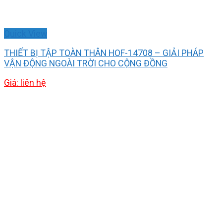
Quick View
THIẾT BỊ TẬP TOÀN THÂN HOF-14708 – GIẢI PHÁP
VẬN ĐỘNG NGOÀI TRỜI CHO CỘNG ĐỒNG
Giá: liên hệ