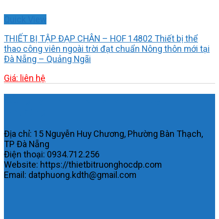
Quick View
THIẾT BỊ TẬP ĐẠP CHÂN – HOF 14802 Thiết bị thể
thao công viên ngoài trời đạt chuẩn Nông thôn mới tại
Đà Nẵng – Quảng Ngãi
Giá: liên hệ
Công ty TNHH MTV KDTH Đạt
Phương.
Địa chỉ: 15 Nguyễn Huy Chương, Phường Bàn Thạch,
TP Đà Nẵng
Điện thoại: 0934.712.256
Website: https://thietbitruonghocdp.com
Email: datphuong.kdth@gmail.com