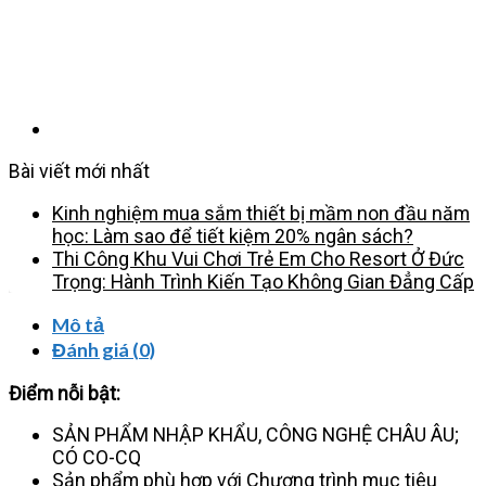
XOAY
EO
HOF-
14608
số
lượng
Bài viết mới nhất
Kinh nghiệm mua sắm thiết bị mầm non đầu năm
học: Làm sao để tiết kiệm 20% ngân sách?
Thi Công Khu Vui Chơi Trẻ Em Cho Resort Ở Đức
Trọng: Hành Trình Kiến Tạo Không Gian Đẳng Cấp
Mô tả
Đánh giá (0)
Điểm nỗi bật:
SẢN PHẨM NHẬP KHẨU, CÔNG NGHỆ CHÂU ÂU;
CÓ CO-CQ
Sản phẩm phù hợp với Chương trình mục tiêu