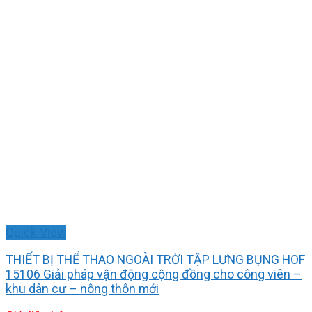
Quick View
THIẾT BỊ THỂ THAO NGOÀI TRỜI TẬP LƯNG BỤNG HOF
15106 Giải pháp vận động cộng đồng cho công viên –
khu dân cư – nông thôn mới