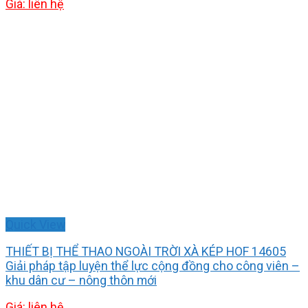
Giá: liên hệ
Quick View
THIẾT BỊ THỂ THAO NGOÀI TRỜI XÀ KÉP HOF 14605
Giải pháp tập luyện thể lực cộng đồng cho công viên –
khu dân cư – nông thôn mới
Giá: liên hệ