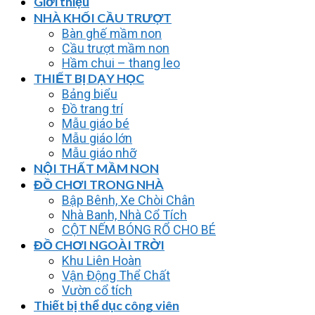
Giới thiệu
NHÀ KHỐI CẦU TRƯỢT
Bàn ghế mầm non
Cầu trượt mầm non
Hầm chui – thang leo
THIẾT BỊ DẠY HỌC
Bảng biểu
Đồ trang trí
Mẫu giáo bé
Mẫu giáo lớn
Mẫu giáo nhỡ
NỘI THẤT MẦM NON
ĐỒ CHƠI TRONG NHÀ
Bập Bênh, Xe Chòi Chân
Nhà Banh, Nhà Cổ Tích
CỘT NẾM BÓNG RỔ CHO BÉ
ĐỒ CHƠI NGOÀI TRỜI
Khu Liên Hoàn
Vận Động Thể Chất
Vườn cổ tích
Thiết bị thể dục công viên