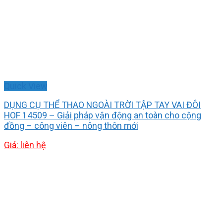
Quick View
DỤNG CỤ THỂ THAO NGOÀI TRỜI TẬP TAY VAI ĐÔI
HOF 14509 – Giải pháp vận động an toàn cho cộng
đồng – công viên – nông thôn mới
Giá: liên hệ