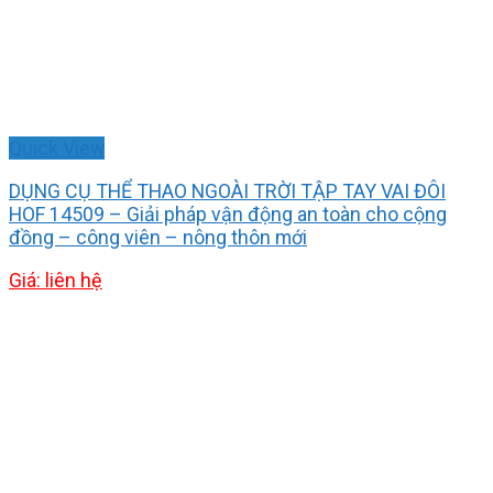
Quick View
DỤNG CỤ THỂ THAO NGOÀI TRỜI TẬP TAY VAI ĐÔI
HOF 14509 – Giải pháp vận động an toàn cho cộng
đồng – công viên – nông thôn mới
Giá: liên hệ