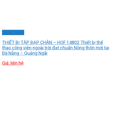
Quick View
THIẾT BỊ TẬP ĐẠP CHÂN – HOF 14802 Thiết bị thể
thao công viên ngoài trời đạt chuẩn Nông thôn mới tại
Đà Nẵng – Quảng Ngãi
Giá: liên hệ