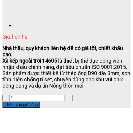
Giá: liên hệ
Nhà thầu, quý khách liên hệ để có giá tốt, chiết khấu
cao.
Xà kép ngoài trời 14605
là thiết bị thể dục công viên
nhập khẩu chính hãng, đạt tiêu chuẩn ISO 9001:2015.
Sản phẩm được thiết kế từ thép ống D90 dày 3mm, sơn
tĩnh điện chống rỉ sét, chuyên dùng cho khu vui chơi
công cộng và dự án Nông thôn mới
THIẾT
BỊ
Thêm vào giỏ hàng
THỂ
THAO
NGOÀI
TRỜI