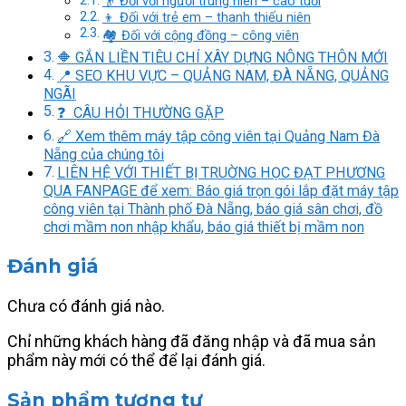
👴 Đối với người trung niên – cao tuổi
👦 Đối với trẻ em – thanh thiếu niên
🏘️ Đối với cộng đồng – công viên
🔶 GẮN LIỀN TIÊU CHÍ XÂY DỰNG NÔNG THÔN MỚI
📍 SEO KHU VỰC – QUẢNG NAM, ĐÀ NẴNG, QUẢNG
NGÃI
❓ CÂU HỎI THƯỜNG GẶP
🔗 Xem thêm máy tập công viên tại Quảng Nam Đà
Nẵng của chúng tôi
LIÊN HỆ VỚI THIẾT BỊ TRUỜNG HỌC ĐẠT PHƯƠNG
QUA FANPAGE để xem: Báo giá trọn gói lắp đặt máy tập
công viên tại Thành phố Đà Nẵng, báo giá sân chơi, đồ
chơi mầm non nhập khẩu, báo giá thiết bị mầm non
Đánh giá
Chưa có đánh giá nào.
Chỉ những khách hàng đã đăng nhập và đã mua sản
phẩm này mới có thể để lại đánh giá.
Sản phẩm tương tự