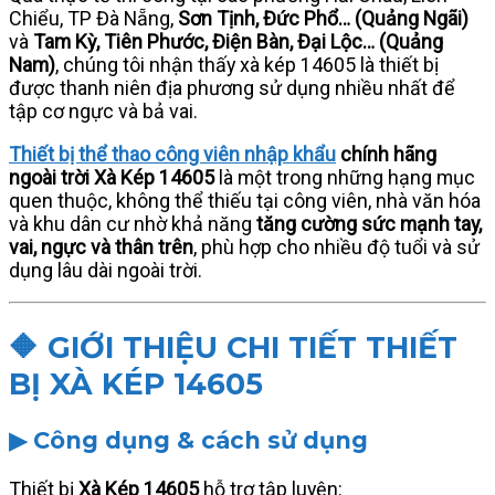
Chiểu, TP Đà Nẵng,
Sơn Tịnh, Đức Phổ… (Quảng Ngãi)
mới
và
Tam Kỳ, Tiên Phước, Điện Bàn, Đại Lộc… (Quảng
số
Nam)
, chúng tôi nhận thấy xà kép 14605 là thiết bị
lượng
được thanh niên địa phương sử dụng nhiều nhất để
tập cơ ngực và bả vai.
Thiết bị thể thao công viên nhập khẩu
chính hãng
ngoài trời Xà Kép 14605
là một trong những hạng mục
quen thuộc, không thể thiếu tại công viên, nhà văn hóa
và khu dân cư nhờ khả năng
tăng cường sức mạnh tay,
vai, ngực và thân trên
, phù hợp cho nhiều độ tuổi và sử
dụng lâu dài ngoài trời.
🔶 GIỚI THIỆU CHI TIẾT THIẾT
BỊ XÀ KÉP 14605
▶ Công dụng & cách sử dụng
Thiết bị
Xà Kép 14605
hỗ trợ tập luyện: