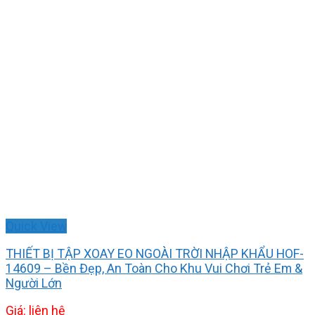
Quick View
THIẾT BỊ TẬP XOAY EO NGOÀI TRỜI NHẬP KHẨU HOF-
14609 – Bền Đẹp, An Toàn Cho Khu Vui Chơi Trẻ Em &
Người Lớn
Giá: liên hệ