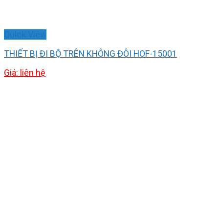
Quick View
THIẾT BỊ ĐI BỘ TRÊN KHÔNG ĐÔI HOF-15001
Giá: liên hệ