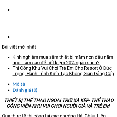
XÀ
KÉP
HOF
14605
Giải
pháp
tập
luyện
thể
Bài viết mới nhất
lực
cộng
Kinh nghiệm mua sắm thiết bị mầm non đầu năm
đồng
học: Làm sao để tiết kiệm 20% ngân sách?
cho
Thi Công Khu Vui Chơi Trẻ Em Cho Resort Ở Đức
công
Trọng: Hành Trình Kiến Tạo Không Gian Đẳng Cấp
viên
–
Mô tả
khu
Đánh giá (0)
dân
cư
THIẾT BỊ THỂ THAO NGOÀI TRỜI XÀ KÉP- THỂ THAO
–
CÔNG VIÊN-KHU VUI CHƠI NGƯỜI GIÀ VÀ TRẺ EM
nông
Qua thực tế thi công tại các phường Hải Châu, Liên
thôn