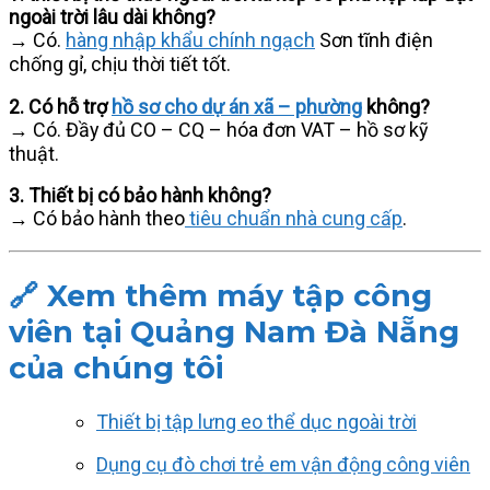
ngoài trời lâu dài không?
→ Có.
hàng nhập khẩu chính ngạch
Sơn tĩnh điện
chống gỉ, chịu thời tiết tốt.
2. Có hỗ trợ
hồ sơ cho dự án xã – phường
không?
→ Có. Đầy đủ CO – CQ – hóa đơn VAT – hồ sơ kỹ
thuật.
3. Thiết bị có bảo hành không?
→ Có bảo hành theo
tiêu chuẩn nhà cung cấp
.
🔗 Xem thêm máy tập công
viên tại Quảng Nam Đà Nẵng
của chúng tôi
Thiết bị tập lưng eo thể dục ngoài trời
Dụng cụ đò chơi trẻ em vận động công viên