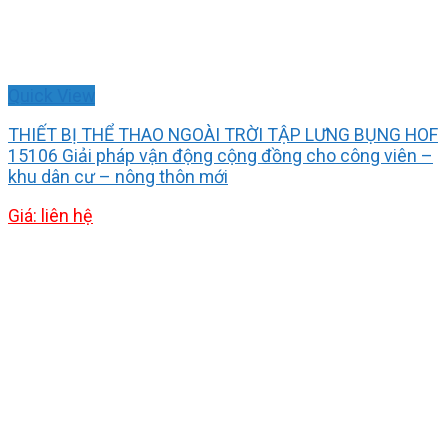
Quick View
THIẾT BỊ THỂ THAO NGOÀI TRỜI TẬP LƯNG BỤNG HOF
15106 Giải pháp vận động cộng đồng cho công viên –
khu dân cư – nông thôn mới
Giá: liên hệ