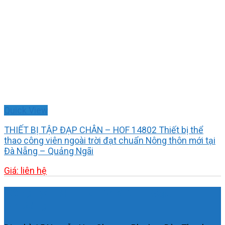
Quick View
THIẾT BỊ TẬP ĐẠP CHÂN – HOF 14802 Thiết bị thể
thao công viên ngoài trời đạt chuẩn Nông thôn mới tại
Đà Nẵng – Quảng Ngãi
Giá: liên hệ
Công ty TNHH MTV KDTH Đạt
Phương.