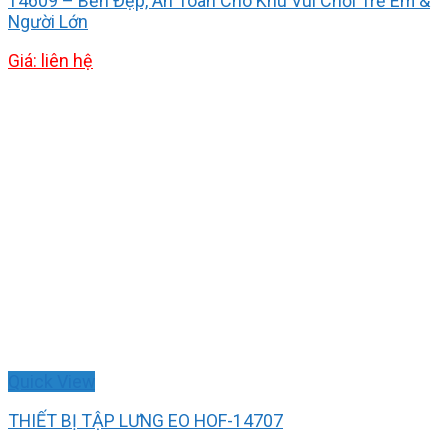
14609 – Bền Đẹp, An Toàn Cho Khu Vui Chơi Trẻ Em &
Người Lớn
Giá: liên hệ
Quick View
THIẾT BỊ TẬP LƯNG EO HOF-14707