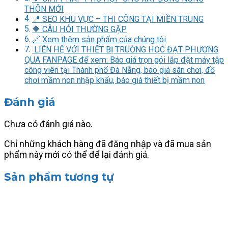
THÔN MỚI
📍 SEO KHU VỰC – THI CÔNG TẠI MIỀN TRUNG
🔶 CÂU HỎI THƯỜNG GẶP
🔗 Xem thêm sản phẩm của chúng tôi
LIÊN HỆ VỚI THIẾT BỊ TRUỜNG HỌC ĐẠT PHƯƠNG
QUA FANPAGE để xem: Báo giá trọn gói lắp đặt máy tập
công viên tại Thành phố Đà Nẵng, báo giá sân chơi, đồ
chơi mầm non nhập khẩu, báo giá thiết bị mầm non
Đánh giá
Chưa có đánh giá nào.
Chỉ những khách hàng đã đăng nhập và đã mua sản
phẩm này mới có thể để lại đánh giá.
Sản phẩm tương tự