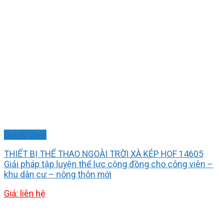
Quick View
THIẾT BỊ THỂ THAO NGOÀI TRỜI XÀ KÉP HOF 14605
Giải pháp tập luyện thể lực cộng đồng cho công viên –
khu dân cư – nông thôn mới
Giá: liên hệ