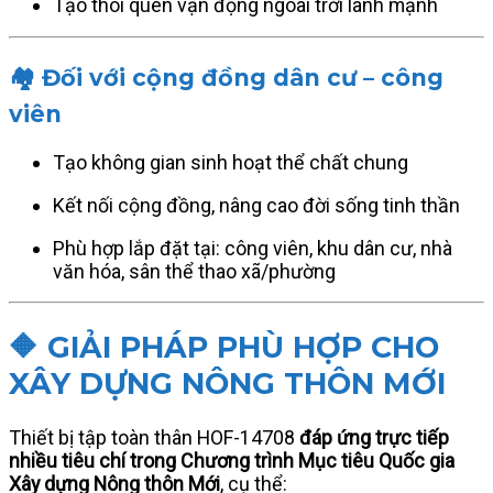
Tạo thói quen vận động ngoài trời lành mạnh
🏘️ Đối với cộng đồng dân cư – công
viên
Tạo không gian sinh hoạt thể chất chung
Kết nối cộng đồng, nâng cao đời sống tinh thần
Phù hợp lắp đặt tại: công viên, khu dân cư, nhà
văn hóa, sân thể thao xã/phường
🔶 GIẢI PHÁP PHÙ HỢP CHO
XÂY DỰNG NÔNG THÔN MỚI
Thiết bị tập toàn thân HOF-14708
đáp ứng trực tiếp
nhiều tiêu chí trong Chương trình Mục tiêu Quốc gia
Xây dựng Nông thôn Mới
, cụ thể: