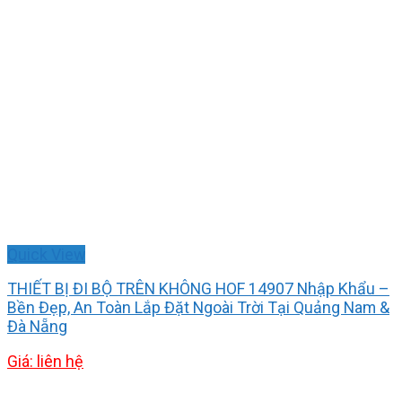
Quick View
THIẾT BỊ ĐI BỘ TRÊN KHÔNG HOF 14907 Nhập Khẩu –
Bền Đẹp, An Toàn Lắp Đặt Ngoài Trời Tại Quảng Nam &
Đà Nẵng
Giá: liên hệ