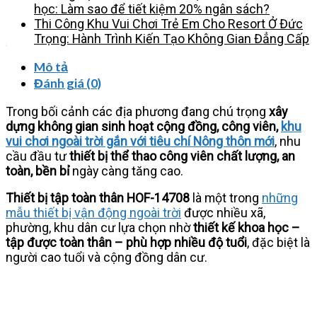
số
học: Làm sao để tiết kiệm 20% ngân sách?
lượng
Thi Công Khu Vui Chơi Trẻ Em Cho Resort Ở Đức
Trọng: Hành Trình Kiến Tạo Không Gian Đẳng Cấp
Mô tả
Đánh giá (0)
Trong bối cảnh các địa phương đang chú trọng
xây
dựng không gian sinh hoạt cộng đồng, công viên,
khu
vui chơi ngoài trời gắn với tiêu chí Nông thôn mới
, nhu
cầu đầu tư
thiết bị thể thao công viên chất lượng, an
toàn, bền bỉ
ngày càng tăng cao.
Thiết bị tập toàn thân HOF-14708
là một trong
những
mẫu thiết bị vận động ngoài trời
được nhiều xã,
phường, khu dân cư lựa chọn nhờ
thiết kế khoa học –
tập được toàn thân – phù hợp nhiều độ tuổi
, đặc biệt là
người cao tuổi và cộng đồng dân cư.