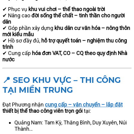
✔ Phục vụ
khu vui chơi – thể thao ngoài trời
✔ Nâng cao
đời sống thể chất – tinh thần cho người
dân
✔ Góp phần xây dựng
khu dân cư văn hóa – nông thôn
mới kiểu mẫu
✔ Hồ sơ đầy đủ,
hỗ trợ quyết toán – nghiệm thu công
trình
✔ Cung cấp
hóa đơn VAT, CO – CQ theo quy định Nhà
nước
📍 SEO KHU VỰC – THI CÔNG
TẠI MIỀN TRUNG
Đạt Phương nhận
cung cấp – vận chuyển – lắp đặt
thiết bị thể thao công viên trọn gói
tại:
Quảng Nam: Tam Kỳ, Thăng Bình, Duy Xuyên, Núi
Thành…