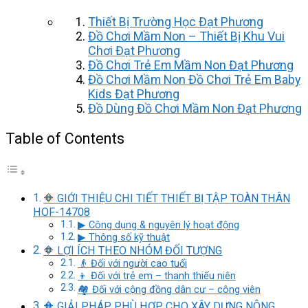
Thiết Bị Trường Học Đạt Phương
Đồ Chơi Mầm Non – Thiết Bị Khu Vui
Chơi Đạt Phương
Đồ Chơi Trẻ Em Mầm Non Đạt Phương
Đồ Chơi Mầm Non Đồ Chơi Trẻ Em Baby
Kids Đạt Phương
Đồ Dùng Đồ Chơi Mầm Non Đạt Phương
Table of Contents
🔶 GIỚI THIỆU CHI TIẾT THIẾT BỊ TẬP TOÀN THÂN
HOF-14708
▶ Công dụng & nguyên lý hoạt động
▶ Thông số kỹ thuật
🔶 LỢI ÍCH THEO NHÓM ĐỐI TƯỢNG
👴 Đối với người cao tuổi
👦 Đối với trẻ em – thanh thiếu niên
🏘️ Đối với cộng đồng dân cư – công viên
🔶 GIẢI PHÁP PHÙ HỢP CHO XÂY DỰNG NÔNG