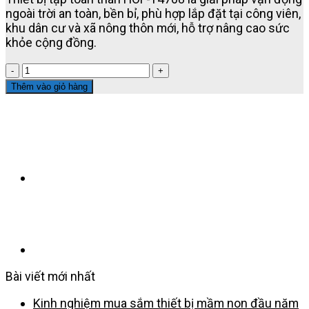
ngoài trời an toàn, bền bỉ, phù hợp lắp đặt tại công viên,
khu dân cư và xã nông thôn mới, hỗ trợ nâng cao sức
khỏe cộng đồng.
THIẾT
BỊ
Thêm vào giỏ hàng
TẬP
TOÀN
THÂN
HOF-
14708
–
GIẢI
PHÁP
VẬN
ĐỘNG
NGOÀI
TRỜI
CHO
Bài viết mới nhất
CỘNG
ĐỒNG
Kinh nghiệm mua sắm thiết bị mầm non đầu năm