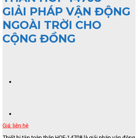
GIẢI PHÁP VẬN ĐỘNG
NGOÀI TRỜI CHO
CỘNG ĐỒNG
Giá: liên hệ
Thiết bị tập toàn thân HOF-14708 là giải pháp vận động