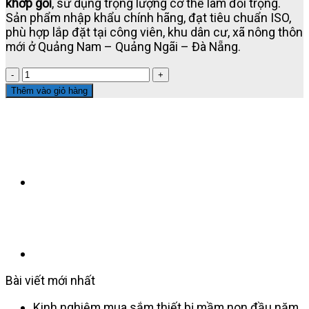
khớp gối
, sử dụng trọng lượng cơ thể làm đối trọng.
Sản phẩm nhập khẩu chính hãng, đạt tiêu chuẩn ISO,
phù hợp lắp đặt tại công viên, khu dân cư, xã nông thôn
mới ở Quảng Nam – Quảng Ngãi – Đà Nẵng.
THIẾT
BỊ
Thêm vào giỏ hàng
TẬP
ĐẠP
CHÂN
–
HOF
14802
Thiết
bị
thể
thao
công
viên
ngoài
Bài viết mới nhất
trời
đạt
Kinh nghiệm mua sắm thiết bị mầm non đầu năm