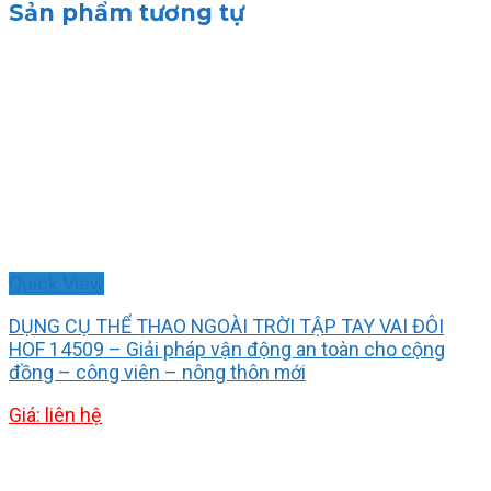
Sản phẩm tương tự
Quick View
DỤNG CỤ THỂ THAO NGOÀI TRỜI TẬP TAY VAI ĐÔI
HOF 14509 – Giải pháp vận động an toàn cho cộng
đồng – công viên – nông thôn mới
Giá: liên hệ