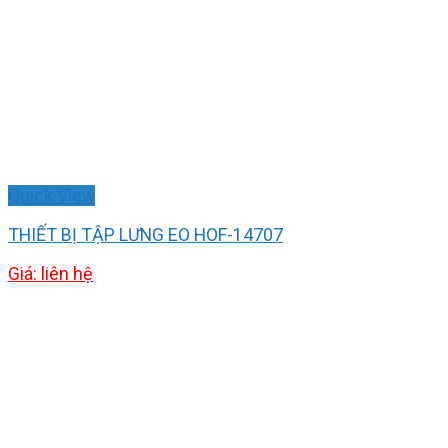
Quick View
THIẾT BỊ TẬP LƯNG EO HOF-14707
Giá: liên hệ