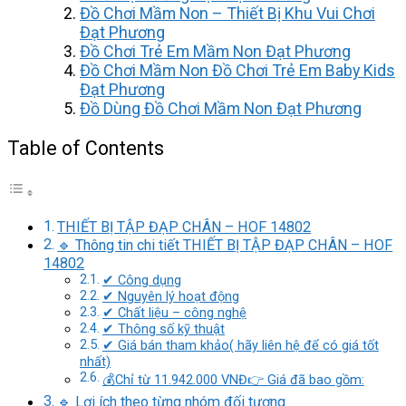
Đồ Chơi Mầm Non – Thiết Bị Khu Vui Chơi
Đạt Phương
Đồ Chơi Trẻ Em Mầm Non Đạt Phương
Đồ Chơi Mầm Non Đồ Chơi Trẻ Em Baby Kids
Đạt Phương
Đồ Dùng Đồ Chơi Mầm Non Đạt Phương
Table of Contents
THIẾT BỊ TẬP ĐẠP CHÂN – HOF 14802
🔹 Thông tin chi tiết THIẾT BỊ TẬP ĐẠP CHÂN – HOF
14802
✔ Công dụng
✔ Nguyên lý hoạt động
✔ Chất liệu – công nghệ
✔ Thông số kỹ thuật
✔ Giá bán tham khảo( hãy liên hệ để có giá tốt
nhất)
💰Chỉ từ 11.942.000 VNĐ👉 Giá đã bao gồm:
🔹 Lợi ích theo từng nhóm đối tượng