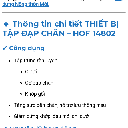
dựng Nông thôn Mới
.
🔹 Thông tin chi tiết THIẾT BỊ
TẬP ĐẠP CHÂN – HOF 14802
✔ Công dụng
Tập trung rèn luyện:
Cơ đùi
Cơ bắp chân
Khớp gối
Tăng sức bền chân, hỗ trợ lưu thông máu
Giảm cứng khớp, đau mỏi chi dưới