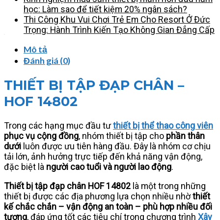
chuẩn
học: Làm sao để tiết kiệm 20% ngân sách?
Nông
Thi Công Khu Vui Chơi Trẻ Em Cho Resort Ở Đức
thôn
Trọng: Hành Trình Kiến Tạo Không Gian Đẳng Cấp
mới
tại
Mô tả
Đà
Đánh giá (0)
Nẵng
–
THIẾT BỊ TẬP ĐẠP CHÂN –
Quảng
HOF 14802
Ngãi
số
lượng
Trong các hạng mục đầu tư
thiết bị thể thao công viên
phục vụ cộng đồng
, nhóm thiết bị tập cho
phần thân
dưới
luôn được ưu tiên hàng đầu. Đây là nhóm cơ chịu
tải lớn, ảnh hưởng trực tiếp đến khả năng vận động,
đặc biệt là
người cao tuổi và người lao động
.
Thiết bị tập đạp chân HOF 14802
là một trong những
thiết bị được các địa phương lựa chọn nhiều nhờ
thiết
kế chắc chắn – vận động an toàn – phù hợp nhiều đối
tượng
, đáp ứng tốt các tiêu chí trong chương trình
Xây