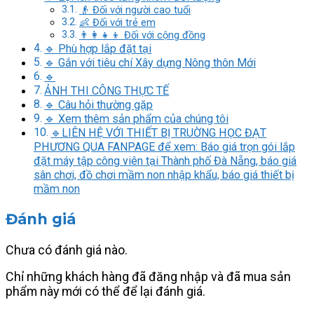
👴 Đối với người cao tuổi
👶 Đối với trẻ em
👨‍👩‍👧‍👦 Đối với cộng đồng
🔹 Phù hợp lắp đặt tại
🔹 Gắn với tiêu chí Xây dựng Nông thôn Mới
🔹
ẢNH THI CÔNG THỰC TẾ
🔹 Câu hỏi thường gặp
🔹 Xem thêm sản phẩm của chúng tôi
🔹LIÊN HỆ VỚI THIẾT BỊ TRUỜNG HỌC ĐẠT
PHƯƠNG QUA FANPAGE để xem: Báo giá trọn gói lắp
đặt máy tập công viên tại Thành phố Đà Nẵng, báo giá
sân chơi, đồ chơi mầm non nhập khẩu, báo giá thiết bị
mầm non
Đánh giá
Chưa có đánh giá nào.
Chỉ những khách hàng đã đăng nhập và đã mua sản
phẩm này mới có thể để lại đánh giá.