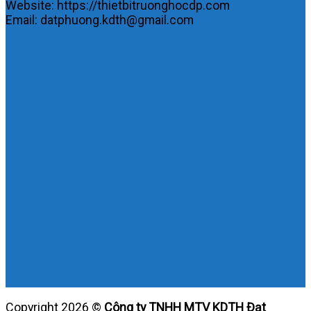
Website: https://thietbitruonghocdp.com
Email: datphuong.kdth@gmail.com
Copyright 2026 ©
Công ty TNHH MTV KDTH Đạt