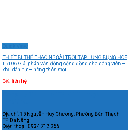
Quick View
THIẾT BỊ THỂ THAO NGOÀI TRỜI TẬP LƯNG BỤNG HOF
15106 Giải pháp vận động cộng đồng cho công viên –
khu dân cư – nông thôn mới
Giá: liên hệ
Công ty TNHH MTV KDTH Đạt
Phương.
Địa chỉ: 15 Nguyễn Huy Chương, Phường Bàn Thạch,
TP Đà Nẵng
Điện thoại: 0934.712.256