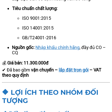
Tiêu chuẩn chất lượng:
ISO 9001:2015
ISO 14001:2015
GB/T24001-2016
Nguồn gốc:
Nhập khẩu chính hãng
, đầy đủ CO –
CQ
💰
Giá bán:
11.300.000đ
✔ Đã bao gồm
vận chuyển –
lắp đặt trọn gói
– VAT
theo quy định
🔶 LỢI ÍCH THEO NHÓM ĐỐI
TƯỢNG