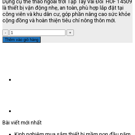
Dụng cụ thể thao ngoài trời Tập Tay Vai Đôi HOF 14509
là thiết bị vận động nhẹ, an toàn, phù hợp lắp đặt tại
công viên và khu dân cư, góp phần nâng cao sức khỏe
cộng đồng và hoàn thiện tiêu chí nông thôn mới.
DỤNG
CỤ
Thêm vào giỏ hàng
THỂ
THAO
NGOÀI
TRỜI
TẬP
TAY
VAI
ĐÔI
HOF
14509
-
Giải
pháp
Bài viết mới nhất
vận
động
Kinh nghiệm mua sắm thiết bị mầm non đầu năm