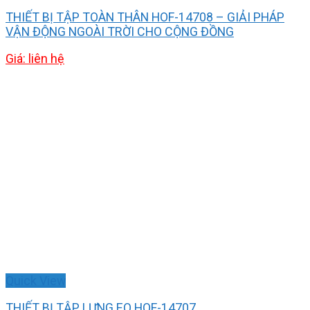
THIẾT BỊ TẬP TOÀN THÂN HOF-14708 – GIẢI PHÁP
VẬN ĐỘNG NGOÀI TRỜI CHO CỘNG ĐỒNG
Giá: liên hệ
Quick View
THIẾT BỊ TẬP LƯNG EO HOF-14707