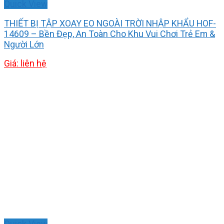
Quick View
THIẾT BỊ TẬP XOAY EO NGOÀI TRỜI NHẬP KHẨU HOF-
14609 – Bền Đẹp, An Toàn Cho Khu Vui Chơi Trẻ Em &
Người Lớn
Giá: liên hệ
Quick View