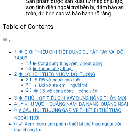
Sản phẩm được sản xuất từ thép chịu lực,
sơn tĩnh điện ngoài trời bền bỉ, đảm bảo an
toàn, độ bền cao và bảo hành rõ ràng.
Table of Contents
🔶 GIỚI THIỆU CHI TIẾT DỤNG CỤ TẬP TAY VAI ĐÔI
14509
▶ Công dụng & nguyên lý hoạt động
▶ Thông số kỹ thuật
🔶 LỢI ÍCH THEO NHÓM ĐỐI TƯỢNG
👴 Đối với người cao tuổi
👦 Đối với trẻ em – người trẻ
🏘️ Đối với cộng đồng – công viên
🔶 PHÙ HỢP TIÊU CHÍ XÂY DỰNG NÔNG THÔN MỚI
📍 KHU VỰC – QUẢNG NAM, ĐÀ NẴNG, QUẢNG NGÃI
❓ CÂU HỎI THƯỜNG GẶP VỀ THIẾT BỊ THỂ THAO
NGOÀI TRỜI:
🔗 Xem thêm sản phẩm thiết bị thể thao ngoài trời
của chúng tôi