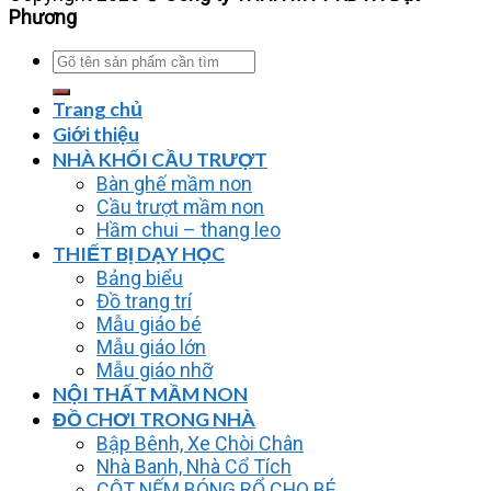
Phương
Tìm
kiếm:
Trang chủ
Giới thiệu
NHÀ KHỐI CẦU TRƯỢT
Bàn ghế mầm non
Cầu trượt mầm non
Hầm chui – thang leo
THIẾT BỊ DẠY HỌC
Bảng biểu
Đồ trang trí
Mẫu giáo bé
Mẫu giáo lớn
Mẫu giáo nhỡ
NỘI THẤT MẦM NON
ĐỒ CHƠI TRONG NHÀ
Bập Bênh, Xe Chòi Chân
Nhà Banh, Nhà Cổ Tích
CỘT NẾM BÓNG RỔ CHO BÉ