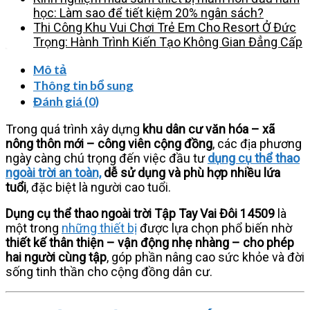
an
học: Làm sao để tiết kiệm 20% ngân sách?
toàn
Thi Công Khu Vui Chơi Trẻ Em Cho Resort Ở Đức
cho
Trọng: Hành Trình Kiến Tạo Không Gian Đẳng Cấp
cộng
đồng
Mô tả
–
Thông tin bổ sung
công
Đánh giá (0)
viên
–
Trong quá trình xây dựng
khu dân cư văn hóa – xã
nông
nông thôn mới – công viên cộng đồng
, các địa phương
thôn
ngày càng chú trọng đến việc đầu tư
dụng cụ thể thao
mới
ngoài trời an toàn,
dễ sử dụng và phù hợp nhiều lứa
số
tuổi
, đặc biệt là người cao tuổi.
lượng
Dụng cụ thể thao ngoài trời Tập Tay Vai Đôi 14509
là
một trong
những thiết bị
được lựa chọn phổ biến nhờ
thiết kế thân thiện – vận động nhẹ nhàng – cho phép
hai người cùng tập
, góp phần nâng cao sức khỏe và đời
sống tinh thần cho cộng đồng dân cư.